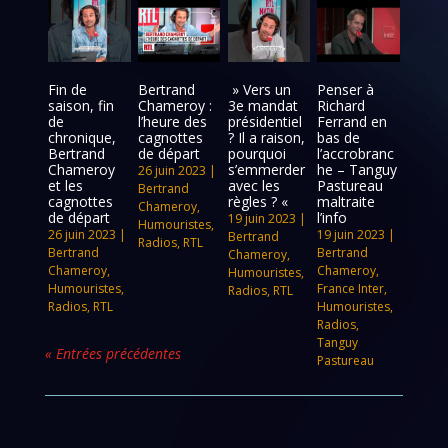
Fin de
Bertrand
» Vers un
Penser à
saison, fin
Chameroy :
3e mandat
Richard
de
l’heure des
présidentiel
Ferrand en
chronique,
cagnottes
? Il a raison,
bas de
Bertrand
de départ
pourquoi
l’accrobranc
Chameroy
s’emmerder
he – Tanguy
26 juin 2023
|
et les
avec les
Pastureau
Bertrand
cagnottes
règles ? «
maltraite
Chameroy
,
de départ
l’info
19 juin 2023
|
Humouristes
,
26 juin 2023
|
19 juin 2023
|
Bertrand
Radios
,
RTL
Bertrand
Bertrand
Chameroy
,
Chameroy
,
Chameroy
,
Humouristes
,
Humouristes
,
France Inter
,
Radios
,
RTL
Radios
,
RTL
Humouristes
,
Radios
,
Tanguy
« Entrées précédentes
Pastureau