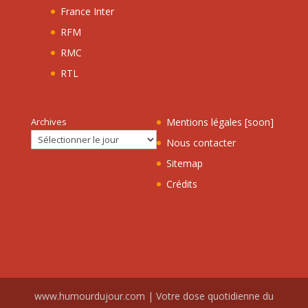
France Inter
RFM
RMC
RTL
Archives
Mentions légales [soon]
Nous contacter
Sitemap
Crédits
www.humourdujour.com | Votre dose quotidienne du