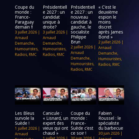
Coupe du
Présidentiell
Présidentiell
« C’est le
monde :
e 2027 : un
e 2027 : un
deuxième
France-
candidat
nouveau
espion le
Paraguay
unique à
candidat à
moins
demain !!
droite?
gauche, le
discret
socialiste
après James
3 juillet 2026
|
3 juillet 2026
|
Philippe
Bond »
Arnaud
Arnaud
Brun
2 juillet 2026
|
Demanche
,
Demanche
,
2 juillet 2026
|
Arnaud
Humouristes
,
Humouristes
,
Arnaud
Demanche
,
Radios
,
RMC
Radios
,
RMC
Demanche
,
Humouristes
,
Humouristes
,
Radios
,
RMC
Radios
,
RMC
Les Bleus
Canicule :
Coupe du
Fabien
survole la
« Lisnard, un
monde :
Roussel : le
Suède !
expert des
France-
spécialiste
vieux qui ont
Suède c’est
du barbecue
1 juillet 2026
|
chaud »
ce soir !
30 juin 2026
|
Arnaud
1 juillet 2026
|
30 juin 2026
|
Arnaud