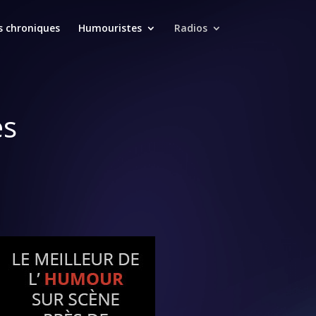
s chroniques
Humouristes
Radios
es