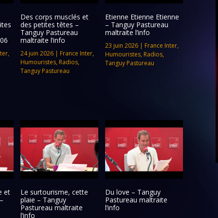
Des corps musclés et
Etienne Etienne Etienne
ites
des petites têtes –
– Tanguy Pastureau
Tanguy Pastureau
maltraite l’info
/06
maltraite l’info
23 juin 2026
|
France Inter
,
ter
,
24 juin 2026
|
France Inter
,
Humouristes
,
Radios
,
Humouristes
,
Radios
,
Tanguy Pastureau
Tanguy Pastureau
 et
Le surtourisme, cette
Du love – Tanguy
–
plaie – Tanguy
Pastureau maltraite
Pastureau maltraite
l’info
l’info