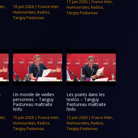
17 juin 2026
|
France Inter
,
ter
,
18 juin 2026
|
France Inter
,
Humouristes
,
Radios
,
Humouristes
,
Radios
,
Tanguy Pastureau
Tanguy Pastureau
s
Un monde de vieilles
Les points dans les
personnes – Tanguy
textos – Tanguy
Pastureau maltraite
Pastureau maltraite
l’info
l’info
ter
,
15 juin 2026
|
France Inter
,
12 juin 2026
|
France Inter
,
Humouristes
,
Radios
,
Humouristes
,
Radios
,
Tanguy Pastureau
Tanguy Pastureau