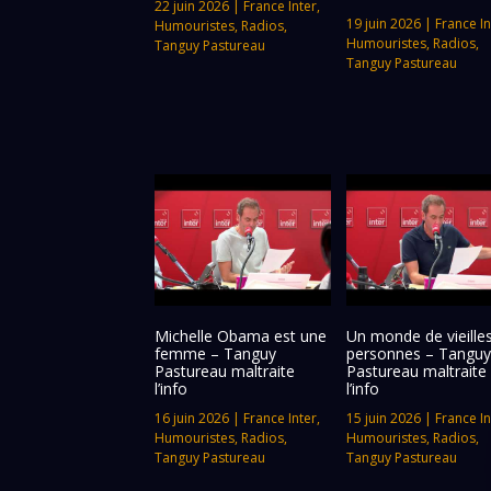
22 juin 2026
|
France Inter
,
19 juin 2026
|
France In
Humouristes
,
Radios
,
Humouristes
,
Radios
,
Tanguy Pastureau
Tanguy Pastureau
Michelle Obama est une
Un monde de vieille
femme – Tanguy
personnes – Tanguy
Pastureau maltraite
Pastureau maltraite
l’info
l’info
16 juin 2026
|
France Inter
,
15 juin 2026
|
France In
Humouristes
,
Radios
,
Humouristes
,
Radios
,
Tanguy Pastureau
Tanguy Pastureau