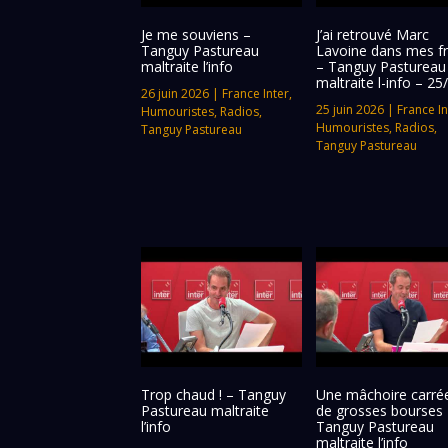
Je me souviens –
J’ai retrouvé Marc
Tanguy Pastureau
Lavoine dans mes fr
maltraite l’info
– Tanguy Pastureau
maltraite l-info – 25
26 juin 2026
|
France Inter
,
25 juin 2026
|
France In
Humouristes
,
Radios
,
Humouristes
,
Radios
,
Tanguy Pastureau
Tanguy Pastureau
Trop chaud ! – Tanguy
Une mâchoire carrée
Pastureau maltraite
de grosses bourses 
l’info
Tanguy Pastureau
maltraite l’info