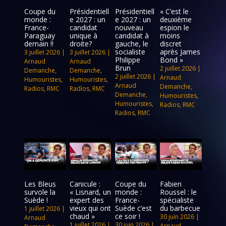
Coupe du
Présidentiell
Présidentiell
« C’est le
monde :
e 2027 : un
e 2027 : un
deuxième
France-
candidat
nouveau
espion le
Paraguay
unique à
candidat à
moins
demain !!
droite?
gauche, le
discret
socialiste
après James
3 juillet 2026
|
3 juillet 2026
|
Philippe
Bond »
Arnaud
Arnaud
Brun
2 juillet 2026
|
Demanche
,
Demanche
,
2 juillet 2026
|
Arnaud
Humouristes
,
Humouristes
,
Arnaud
Demanche
,
Radios
,
RMC
Radios
,
RMC
Demanche
,
Humouristes
,
Humouristes
,
Radios
,
RMC
Radios
,
RMC
Les Bleus
Canicule :
Coupe du
Fabien
survole la
« Lisnard, un
monde :
Roussel : le
Suède !
expert des
France-
spécialiste
vieux qui ont
Suède c’est
du barbecue
1 juillet 2026
|
chaud »
ce soir !
30 juin 2026
|
Arnaud
1 juillet 2026
|
30 juin 2026
|
Arnaud