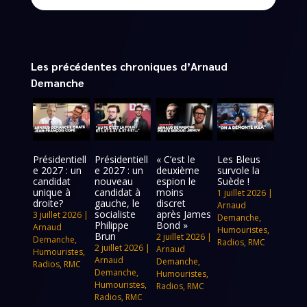
Les précédentes chroniques d’Arnaud
Demanche
Présidentiell
Présidentiell
« C’est le
Les Bleus
e 2027 : un
e 2027 : un
deuxième
survole la
candidat
nouveau
espion le
Suède !
unique à
candidat à
moins
1 juillet 2026
|
droite?
gauche, le
discret
Arnaud
socialiste
après James
3 juillet 2026
|
Demanche
,
Philippe
Bond »
Arnaud
Humouristes
,
Brun
2 juillet 2026
|
Demanche
,
Radios
,
RMC
2 juillet 2026
|
Arnaud
Humouristes
,
Arnaud
Demanche
,
Radios
,
RMC
Demanche
,
Humouristes
,
Humouristes
,
Radios
,
RMC
Radios
,
RMC