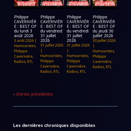
Philippe
Philippe
Philippe
Philippe
CAVERIVIÈR
CAVERIVIÈR
CAVERIVIÈR
CAVERIVIÈR
E : BEST OF
E : BEST OF
E : BEST OF
E : BEST OF
du lundi 3
du vendreid
du vendredi
du jeudi 30
août 2026
31 juillet
31 juillet
juillet 2026
2026
2026
3 août 2026
|
30 juillet 2026
31 juillet 2026
31 juillet 2026
Humouristes
,
|
|
|
Philippe
Humouristes
,
Humouristes
,
Humouristes
,
Caverivière
,
Philippe
Philippe
Philippe
Radios
,
RTL
Caverivière
,
Caverivière
,
Caverivière
,
Radios
,
RTL
Radios
,
RTL
Radios
,
RTL
« Entrées précédentes
Les dernières chroniques disponibles