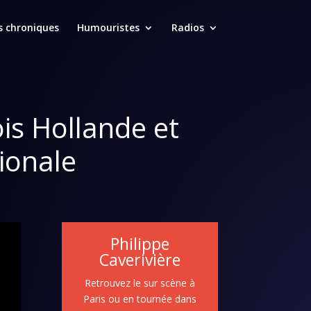
s chroniques
Humouristes
Radios
ois Hollande et
ionale
Philippe
Caverivière
Retrouvez le sur scène à
Paris ou en tournée dans