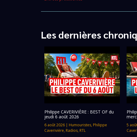
Les dernières chroni
Philippe CAVERIVIÈRE : BEST OF du
Phil
jeudi 6 août 2026
merc
6 août 2026
|
Humouristes
,
Philippe
5 aoû
Caverivière
,
Radios
,
RTL
Caver