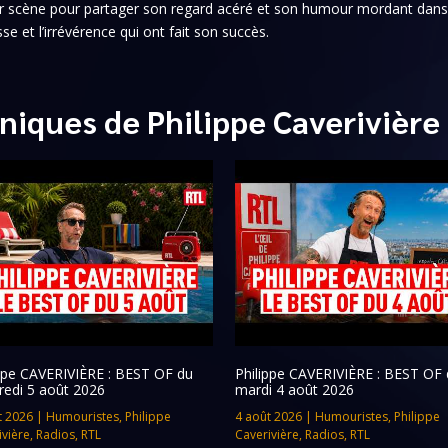
 sur scène pour partager son regard acéré et son humour mordant dan
sse et l’irrévérence qui ont fait son succès.
niques de Philippe Caverivière
ippe CAVERIVIÈRE : BEST OF du
Philippe CAVERIVIÈRE : BEST OF 
redi 5 août 2026
mardi 4 août 2026
t 2026
|
Humouristes
,
Philippe
4 août 2026
|
Humouristes
,
Philippe
ivière
,
Radios
,
RTL
Caverivière
,
Radios
,
RTL