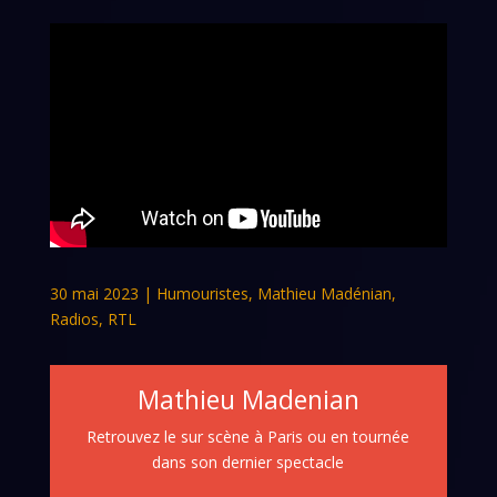
30 mai 2023
|
Humouristes
,
Mathieu Madénian
,
Radios
,
RTL
Mathieu Madenian
Retrouvez le sur scène à Paris ou en tournée
dans son dernier spectacle