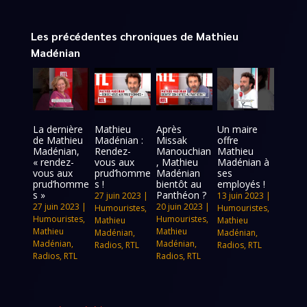
Les précédentes chroniques de Mathieu
Madénian
La dernière
Mathieu
Après
Un maire
de Mathieu
Madénian :
Missak
offre
Madénian,
Rendez-
Manouchian
Mathieu
« rendez-
vous aux
, Mathieu
Madénian à
vous aux
prud’homme
Madénian
ses
prud’homme
s !
bientôt au
employés !
s »
Panthéon ?
27 juin 2023
|
13 juin 2023
|
27 juin 2023
|
20 juin 2023
|
Humouristes
,
Humouristes
,
Humouristes
,
Humouristes
,
Mathieu
Mathieu
Mathieu
Mathieu
Madénian
,
Madénian
,
Madénian
,
Madénian
,
Radios
,
RTL
Radios
,
RTL
Radios
,
RTL
Radios
,
RTL