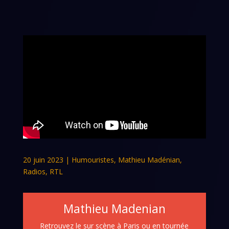
20 juin 2023
|
Humouristes
,
Mathieu Madénian
,
Radios
,
RTL
Mathieu Madenian
Retrouvez le sur scène à Paris ou en tournée