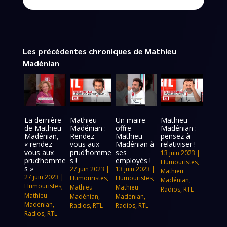
Les précédentes chroniques de Mathieu
Madénian
La dernière
Mathieu
Un maire
Mathieu
de Mathieu
Madénian :
offre
Madénian :
Madénian,
Rendez-
Mathieu
pensez à
« rendez-
vous aux
Madénian à
relativiser !
vous aux
prud’homme
ses
13 juin 2023
|
prud’homme
s !
employés !
Humouristes
,
s »
27 juin 2023
|
13 juin 2023
|
Mathieu
27 juin 2023
|
Humouristes
,
Humouristes
,
Madénian
,
Humouristes
,
Mathieu
Mathieu
Radios
,
RTL
Mathieu
Madénian
,
Madénian
,
Madénian
,
Radios
,
RTL
Radios
,
RTL
Radios
,
RTL