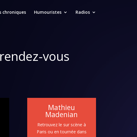
s chroniques
Humouristes
Radios
 rendez-vous
Mathieu
Madenian
Retrouvez le sur scène à
Paris ou en tournée dans