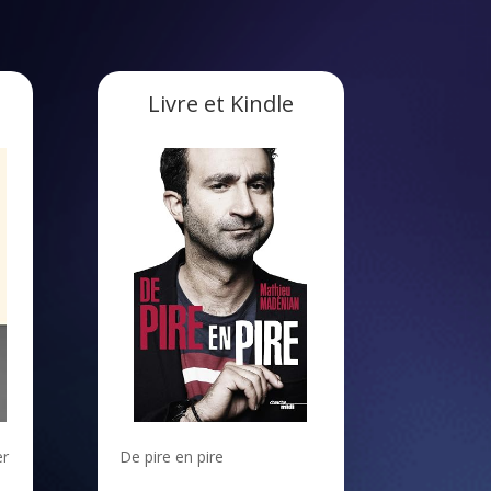
Livre et Kindle
er
De pire en pire