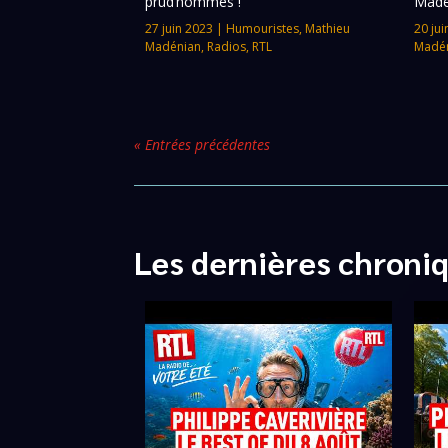
prud’hommes !
Madé
27 juin 2023
|
Humouristes
,
Mathieu
20 jui
Madénian
,
Radios
,
RTL
Madé
« Entrées précédentes
Les dernières chroni