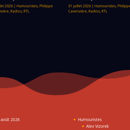
llet 2026
|
Humouristes
,
Philippe
31 juillet 2026
|
Humouristes
,
Philipp
ivière
,
Radios
,
RTL
Caverivière
,
Radios
,
RTL
7 août 2026
Humouristes
Alex Vizorek