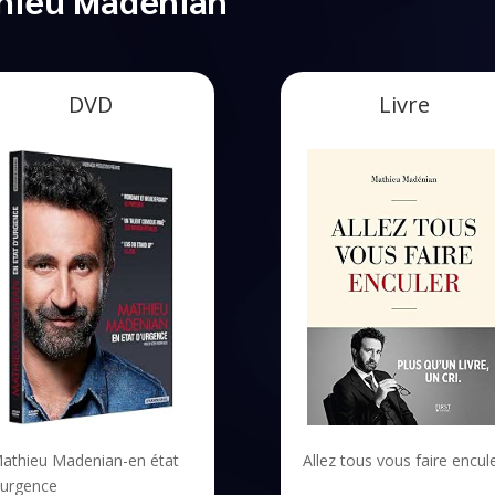
DVD
Livre
Allez tous vous faire encul
athieu Madenian-en état
’urgence