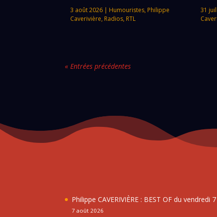
3 août 2026
|
Humouristes
,
Philippe
31 jui
Caverivière
,
Radios
,
RTL
Caver
« Entrées précédentes
Philippe CAVERIVIÈRE : BEST OF du vendredi 
7 août 2026