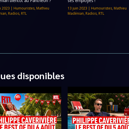
nian bientôt au Panthéon ?
ses employés !
n 2023
|
Humouristes
,
Mathieu
13 juin 2023
|
Humouristes
,
Mathieu
nian
,
Radios
,
RTL
Madénian
,
Radios
,
RTL
ques disponibles