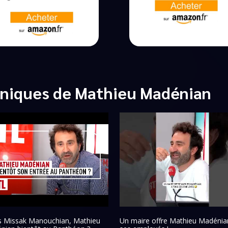
oniques de Mathieu Madénian
s Missak Manouchian, Mathieu
Un maire offre Mathieu Madénia