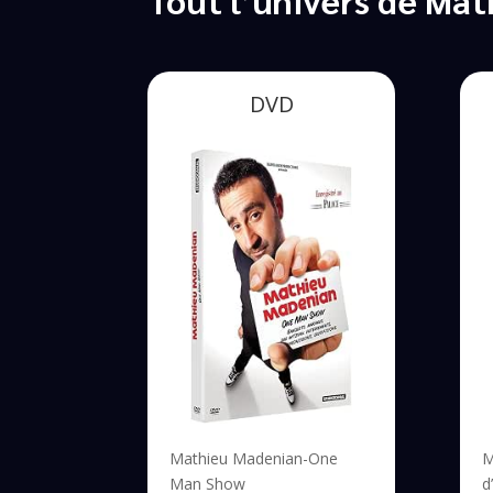
DVD
Mathieu Madenian-One
M
Man Show
d