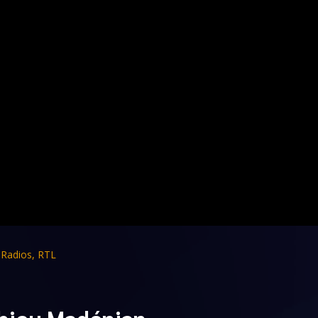
,
Radios
,
RTL
thieu Madénian