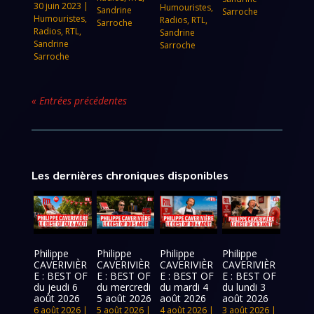
30 juin 2023
|
Humouristes
,
Sandrine
Sarroche
Humouristes
,
Radios
,
RTL
,
Sarroche
Radios
,
RTL
,
Sandrine
Sandrine
Sarroche
Sarroche
« Entrées précédentes
Les dernières chroniques disponibles
Philippe
Philippe
Philippe
Philippe
CAVERIVIÈR
CAVERIVIÈR
CAVERIVIÈR
CAVERIVIÈR
E : BEST OF
E : BEST OF
E : BEST OF
E : BEST OF
du jeudi 6
du mercredi
du mardi 4
du lundi 3
août 2026
5 août 2026
août 2026
août 2026
6 août 2026
|
5 août 2026
|
4 août 2026
|
3 août 2026
|