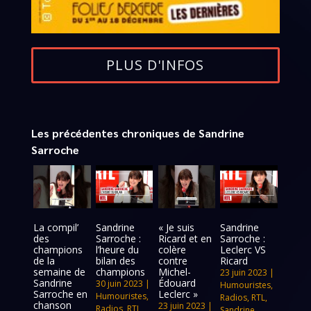
PLUS D'INFOS
Les précédentes chroniques de Sandrine
Sarroche
La compil’
Sandrine
« Je suis
Sandrine
des
Sarroche :
Ricard et en
Sarroche :
champions
l’heure du
colère
Leclerc VS
de la
bilan des
contre
Ricard
semaine de
champions
Michel-
23 juin 2023
|
Sandrine
Édouard
30 juin 2023
|
Humouristes
,
Sarroche en
Leclerc »
Humouristes
,
Radios
,
RTL
,
chanson
23 juin 2023
|
Radios
,
RTL
,
Sandrine