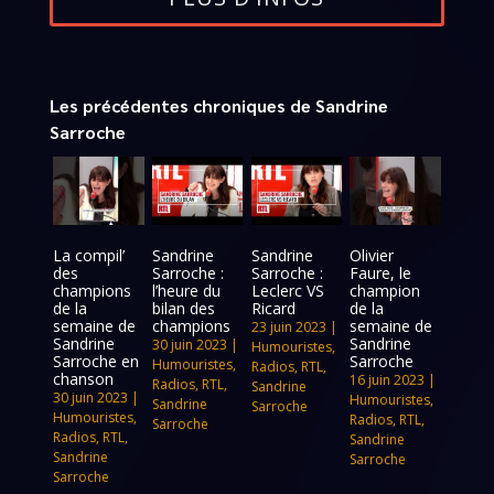
Les précédentes chroniques de Sandrine
Sarroche
La compil’
Sandrine
Sandrine
Olivier
des
Sarroche :
Sarroche :
Faure, le
champions
l’heure du
Leclerc VS
champion
de la
bilan des
Ricard
de la
semaine de
champions
semaine de
23 juin 2023
|
Sandrine
Sandrine
30 juin 2023
|
Humouristes
,
Sarroche en
Sarroche
Humouristes
,
Radios
,
RTL
,
chanson
16 juin 2023
|
Radios
,
RTL
,
Sandrine
30 juin 2023
|
Humouristes
,
Sandrine
Sarroche
Humouristes
,
Radios
,
RTL
,
Sarroche
Radios
,
RTL
,
Sandrine
Sandrine
Sarroche
Sarroche