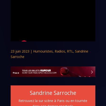
23 juin 2023
|
Humouristes
,
Radios
,
RTL
,
Sandrine
Sarroche
Sandrine Sarroche
Retrouvez la sur scène à Paris ou en tournée