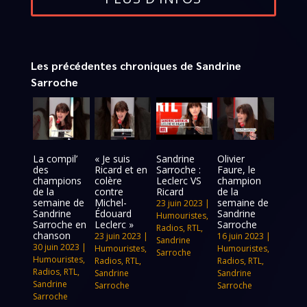
Les précédentes chroniques de Sandrine
Sarroche
La compil’
« Je suis
Sandrine
Olivier
des
Ricard et en
Sarroche :
Faure, le
champions
colère
Leclerc VS
champion
de la
contre
Ricard
de la
semaine de
Michel-
semaine de
23 juin 2023
|
Sandrine
Édouard
Sandrine
Humouristes
,
Sarroche en
Leclerc »
Sarroche
Radios
,
RTL
,
chanson
23 juin 2023
|
16 juin 2023
|
Sandrine
30 juin 2023
|
Humouristes
,
Humouristes
,
Sarroche
Humouristes
,
Radios
,
RTL
,
Radios
,
RTL
,
Radios
,
RTL
,
Sandrine
Sandrine
Sandrine
Sarroche
Sarroche
Sarroche