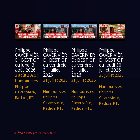
Philippe
Philippe
Philippe
Philippe
CAVERIVIÈR
CAVERIVIÈR
CAVERIVIÈR
CAVERIVIÈR
E : BEST OF
E : BEST OF
E : BEST OF
E : BEST OF
du lundi 3
du vendreid
du vendredi
du jeudi 30
août 2026
31 juillet
31 juillet
juillet 2026
2026
2026
3 août 2026
|
30 juillet 2026
31 juillet 2026
31 juillet 2026
Humouristes
,
|
|
|
Philippe
Humouristes
,
Humouristes
,
Humouristes
,
Caverivière
,
Philippe
Philippe
Philippe
Radios
,
RTL
Caverivière
,
Caverivière
,
Caverivière
,
Radios
,
RTL
Radios
,
RTL
Radios
,
RTL
« Entrées précédentes