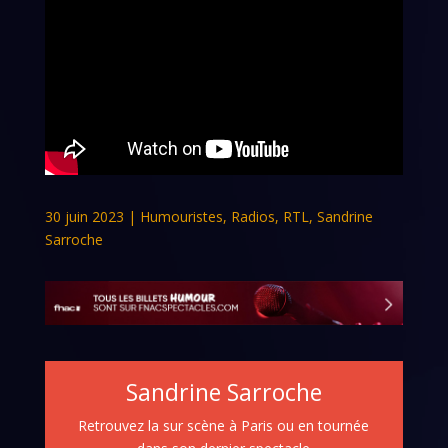
30 juin 2023
|
Humouristes
,
Radios
,
RTL
,
Sandrine
Sarroche
Sandrine Sarroche
Retrouvez la sur scène à Paris ou en tournée