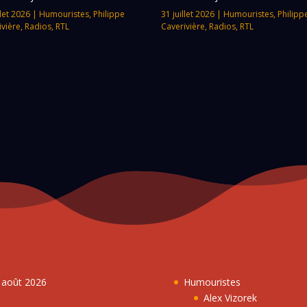
llet 2026
|
Humouristes
,
Philippe
31 juillet 2026
|
Humouristes
,
Philipp
ivière
,
Radios
,
RTL
Caverivière
,
Radios
,
RTL
7 août 2026
Humouristes
Alex Vizorek