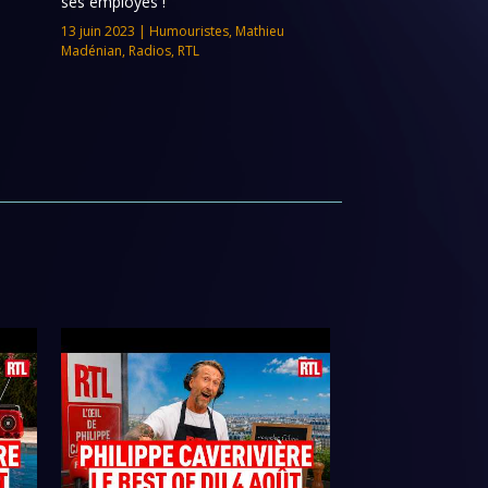
ses employés !
13 juin 2023
|
Humouristes
,
Mathieu
Madénian
,
Radios
,
RTL