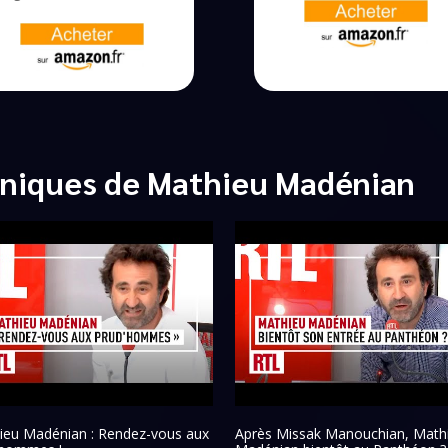
oniques de Mathieu Madénian
ieu Madénian : Rendez-vous aux
Après Missak Manouchian, Math