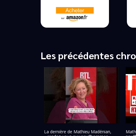
Les précédentes chr
La dernière de Mathieu Madénian,
Math