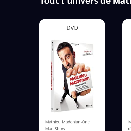
DVD
Mathieu Madenian-One
M
Man Show
d