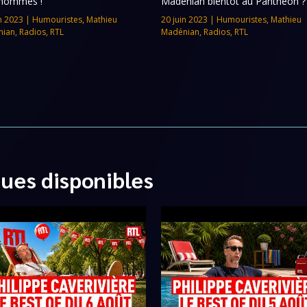
’hommes !
Madénian bientôt au Panthéon ?
n 2023
|
Humouristes
,
Mathieu
20 juin 2023
|
Humouristes
,
Mathieu
nian
,
Radios
,
RTL
Madénian
,
Radios
,
RTL
ques disponibles