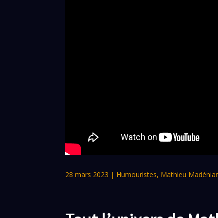
28 mars 2023
|
Humouristes
,
Mathieu Madénia
Tout l’univers de Ma