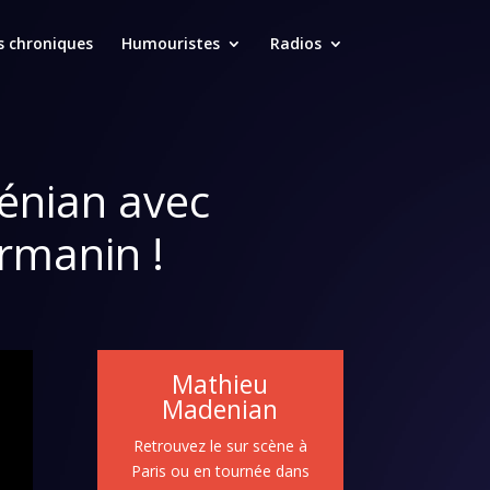
s chroniques
Humouristes
Radios
énian avec
rmanin !
Mathieu
Madenian
Retrouvez le sur scène à
Paris ou en tournée dans