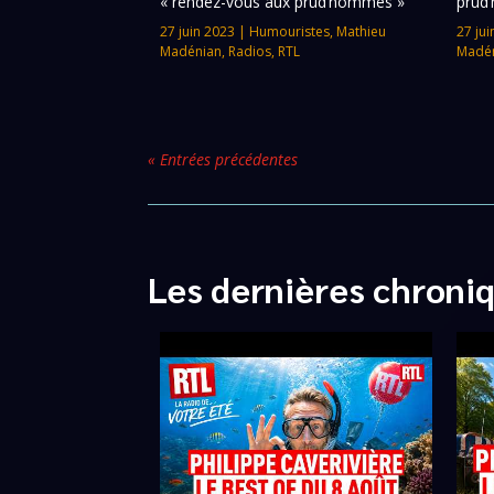
« rendez-vous aux prud’hommes »
prud
27 juin 2023
|
Humouristes
,
Mathieu
27 jui
Madénian
,
Radios
,
RTL
Madé
« Entrées précédentes
Les dernières chroni