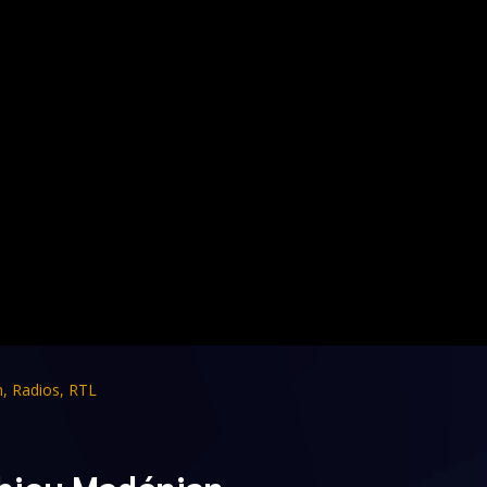
n
,
Radios
,
RTL
thieu Madénian