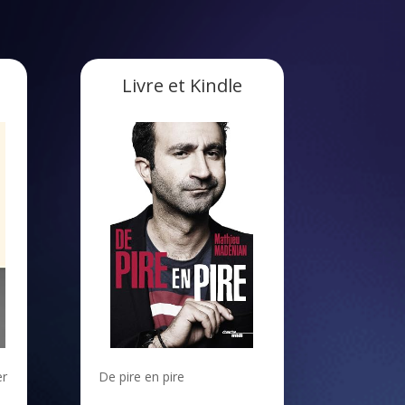
Livre et Kindle
er
De pire en pire