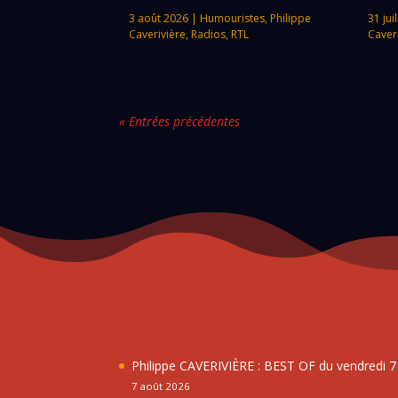
3 août 2026
|
Humouristes
,
Philippe
31 jui
Caverivière
,
Radios
,
RTL
Caver
« Entrées précédentes
Philippe CAVERIVIÈRE : BEST OF du vendredi 
7 août 2026