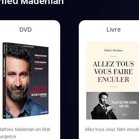
DVD
Livre
Allez tous vous faire encul
athieu Madenian-en état
’urgence