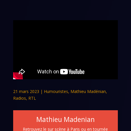
21 mars 2023
|
Humouristes
,
Mathieu Madénian
,
Radios
,
RTL
Mathieu Madenian
Retrouvez le sur scène à Paris ou en tournée