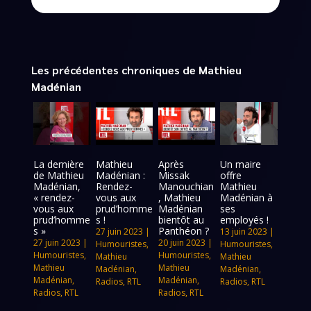
Les précédentes chroniques de Mathieu
Madénian
La dernière
Mathieu
Après
Un maire
de Mathieu
Madénian :
Missak
offre
Madénian,
Rendez-
Manouchian
Mathieu
« rendez-
vous aux
, Mathieu
Madénian à
vous aux
prud’homme
Madénian
ses
prud’homme
s !
bientôt au
employés !
s »
Panthéon ?
27 juin 2023
|
13 juin 2023
|
27 juin 2023
|
20 juin 2023
|
Humouristes
,
Humouristes
,
Humouristes
,
Humouristes
,
Mathieu
Mathieu
Mathieu
Mathieu
Madénian
,
Madénian
,
Madénian
,
Madénian
,
Radios
,
RTL
Radios
,
RTL
Radios
,
RTL
Radios
,
RTL