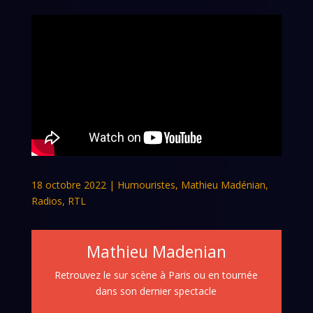
18 octobre 2022
|
Humouristes
,
Mathieu Madénian
,
Radios
,
RTL
Mathieu Madenian
Retrouvez le sur scène à Paris ou en tournée
dans son dernier spectacle