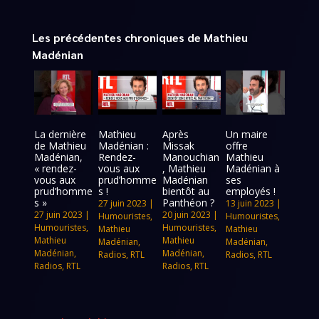
Les précédentes chroniques de Mathieu
Madénian
La dernière
Mathieu
Après
Un maire
de Mathieu
Madénian :
Missak
offre
Madénian,
Rendez-
Manouchian
Mathieu
« rendez-
vous aux
, Mathieu
Madénian à
vous aux
prud’homme
Madénian
ses
prud’homme
s !
bientôt au
employés !
s »
Panthéon ?
27 juin 2023
|
13 juin 2023
|
27 juin 2023
|
20 juin 2023
|
Humouristes
,
Humouristes
,
Humouristes
,
Humouristes
,
Mathieu
Mathieu
Mathieu
Mathieu
Madénian
,
Madénian
,
Madénian
,
Madénian
,
Radios
,
RTL
Radios
,
RTL
Radios
,
RTL
Radios
,
RTL