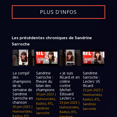
PLUS D'INFOS
Les précédentes chroniques de Sandrine
Sarroche
La compil’
Sandrine
« Je suis
Sandrine
des
Sarroche :
Ricard et en
Sarroche :
champions
l’heure du
colère
Leclerc VS
de la
bilan des
contre
Ricard
semaine de
champions
Michel-
23 juin 2023
|
Sandrine
Édouard
30 juin 2023
|
Humouristes
,
Sarroche en
Leclerc »
Humouristes
,
Radios
,
RTL
,
chanson
23 juin 2023
|
Radios
,
RTL
,
Sandrine
30 juin 2023
|
Humouristes
,
Sandrine
Sarroche
Humouristes
,
Radios
,
RTL
,
Sarroche
Radios
,
RTL
,
Sandrine