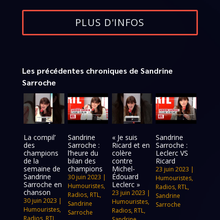
PLUS D'INFOS
Les précédentes chroniques de Sandrine
Sarroche
La compil’
Sandrine
« Je suis
Sandrine
des
Sarroche :
Ricard et en
Sarroche :
champions
l’heure du
colère
Leclerc VS
de la
bilan des
contre
Ricard
semaine de
champions
Michel-
23 juin 2023
|
Sandrine
Édouard
30 juin 2023
|
Humouristes
,
Sarroche en
Leclerc »
Humouristes
,
Radios
,
RTL
,
chanson
23 juin 2023
|
Radios
,
RTL
,
Sandrine
30 juin 2023
|
Humouristes
,
Sandrine
Sarroche
Humouristes
,
Radios
,
RTL
,
Sarroche
Radios
,
RTL
,
Sandrine