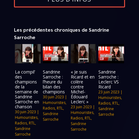
Les précédentes chroniques de Sandrine
Sarroche
La compil’
Sandrine
« Je suis
Sandrine
des
Sarroche :
Ricard et en
Sarroche :
champions
l’heure du
colère
Leclerc VS
de la
bilan des
contre
Ricard
semaine de
champions
Michel-
23 juin 2023
|
Sandrine
Édouard
30 juin 2023
|
Humouristes
,
Sarroche en
Leclerc »
Humouristes
,
Radios
,
RTL
,
chanson
23 juin 2023
|
Radios
,
RTL
,
Sandrine
30 juin 2023
|
Humouristes
,
Sandrine
Sarroche
Humouristes
,
Radios
,
RTL
,
Sarroche
Radios
,
RTL
,
Sandrine
Sandrine
Sarroche
Sarroche