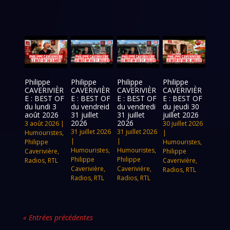
Philippe
Philippe
Philippe
Philippe
CAVERIVIÈR
CAVERIVIÈR
CAVERIVIÈR
CAVERIVIÈR
E : BEST OF
E : BEST OF
E : BEST OF
E : BEST OF
du lundi 3
du vendreid
du vendredi
du jeudi 30
août 2026
31 juillet
31 juillet
juillet 2026
2026
2026
3 août 2026
|
30 juillet 2026
31 juillet 2026
31 juillet 2026
Humouristes
,
|
|
|
Philippe
Humouristes
,
Humouristes
,
Humouristes
,
Caverivière
,
Philippe
Philippe
Philippe
Radios
,
RTL
Caverivière
,
Caverivière
,
Caverivière
,
Radios
,
RTL
Radios
,
RTL
Radios
,
RTL
« Entrées précédentes