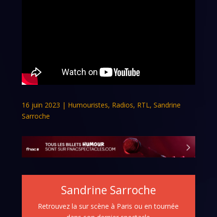
16 juin 2023
|
Humouristes
,
Radios
,
RTL
,
Sandrine
Sarroche
Sandrine Sarroche
Retrouvez la sur scène à Paris ou en tournée