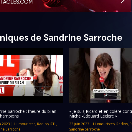
niques de Sandrine Sarroche
ine Sarroche : l’heure du bilan
« Je suis Ricard et en colère cont
champions
Michel-Édouard Leclerc »
n 2023
|
Humouristes
,
Radios
,
RTL
,
23 juin 2023
|
Humouristes
,
Radios
,
R
ine Sarroche
Sandrine Sarroche