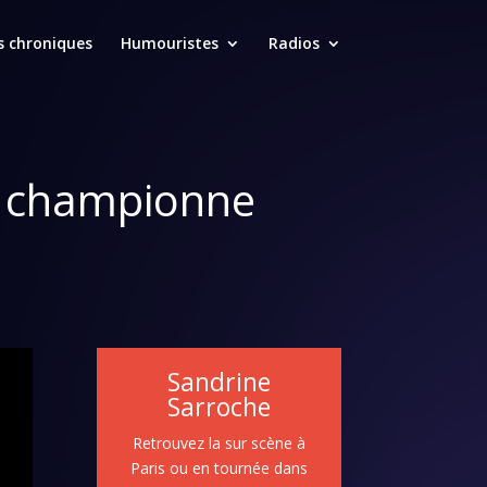
s chroniques
Humouristes
Radios
sa championne
Sandrine
Sarroche
Retrouvez la sur scène à
Paris ou en tournée dans