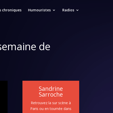
s chroniques
Humouristes
Radios
 semaine de
Sandrine
Sarroche
Retrouvez la sur scène à
Paris ou en tournée dans