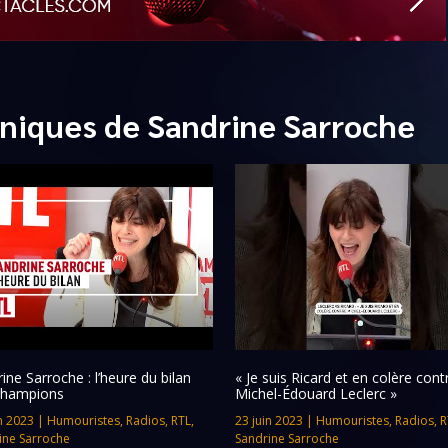
niques de Sandrine Sarroche
ine Sarroche : l’heure du bilan
« Je suis Ricard et en colère cont
champions
Michel-Édouard Leclerc »
n 2023
|
Humouristes
,
Radios
,
RTL
,
23 juin 2023
|
Humouristes
,
Radios
,
R
ine Sarroche
Sandrine Sarroche