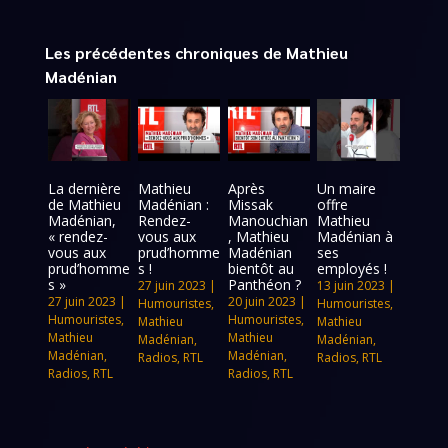
Les précédentes chroniques de Mathieu
Madénian
La dernière
Mathieu
Après
Un maire
de Mathieu
Madénian :
Missak
offre
Madénian,
Rendez-
Manouchian
Mathieu
« rendez-
vous aux
, Mathieu
Madénian à
vous aux
prud’homme
Madénian
ses
prud’homme
s !
bientôt au
employés !
s »
Panthéon ?
27 juin 2023
|
13 juin 2023
|
27 juin 2023
|
20 juin 2023
|
Humouristes
,
Humouristes
,
Humouristes
,
Humouristes
,
Mathieu
Mathieu
Mathieu
Mathieu
Madénian
,
Madénian
,
Madénian
,
Madénian
,
Radios
,
RTL
Radios
,
RTL
Radios
,
RTL
Radios
,
RTL