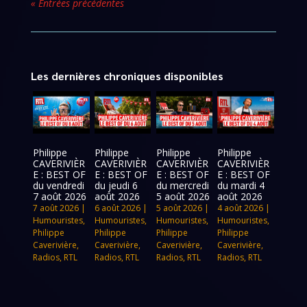
« Entrées précédentes
Les dernières chroniques disponibles
Philippe
Philippe
Philippe
Philippe
CAVERIVIÈR
CAVERIVIÈR
CAVERIVIÈR
CAVERIVIÈR
E : BEST OF
E : BEST OF
E : BEST OF
E : BEST OF
du vendredi
du jeudi 6
du mercredi
du mardi 4
7 août 2026
août 2026
5 août 2026
août 2026
7 août 2026
|
6 août 2026
|
5 août 2026
|
4 août 2026
|
Humouristes
,
Humouristes
,
Humouristes
,
Humouristes
,
Philippe
Philippe
Philippe
Philippe
Caverivière
,
Caverivière
,
Caverivière
,
Caverivière
,
Radios
,
RTL
Radios
,
RTL
Radios
,
RTL
Radios
,
RTL