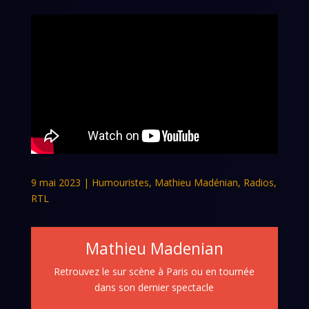
9 mai 2023
|
Humouristes
,
Mathieu Madénian
,
Radios
,
RTL
Mathieu Madenian
Retrouvez le sur scène à Paris ou en tournée
dans son dernier spectacle