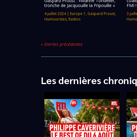
Gaspard Proust : »Marine Tondelier,
coali
tronche de Jacquouille la Fripouille »
FMI !
4 juillet 2024
|
Europe 1
,
Gaspard Proust
,
3 juil
Humouristes
,
Radios
Humou
« Entrées précédentes
Les dernières chroni