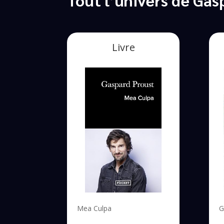
Livre
Mea Culpa
G