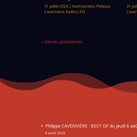
31 juillet 2026
|
Humouristes
,
Philippe
31 jui
Caverivière
,
Radios
,
RTL
Caver
« Entrées précédentes
Philippe CAVERIVIÈRE : BEST OF du jeudi 6 ao
6 août 2026