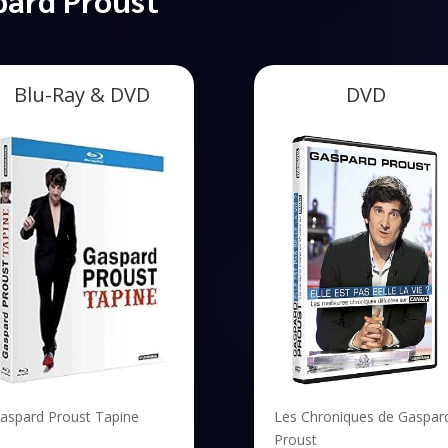
Blu-Ray & DVD
DVD
aspard Proust Tapine
Les Chroniques de Gaspar
Proust