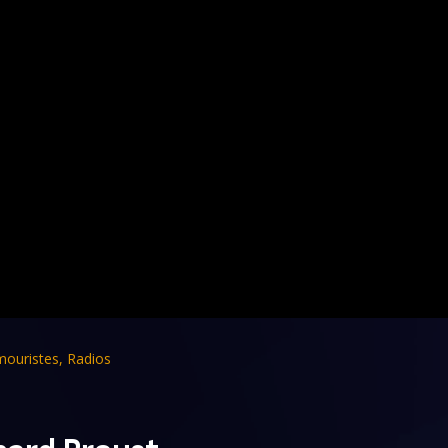
ouristes
,
Radios
pard Proust