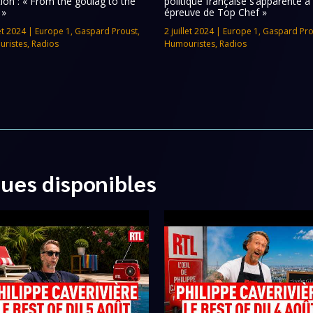
tion : « From the goulag to the
politique française s’apparente à
 »
épreuve de Top Chef »
let 2024
|
Europe 1
,
Gaspard Proust
,
2 juillet 2024
|
Europe 1
,
Gaspard Pro
ristes
,
Radios
Humouristes
,
Radios
ques disponibles