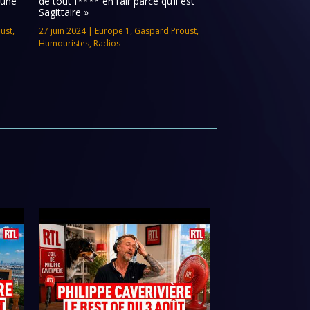
 une
de tout f**** en l’air parce qu’il est
Sagittaire »
ust
,
27 juin 2024
|
Europe 1
,
Gaspard Proust
,
Humouristes
,
Radios