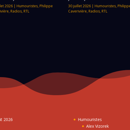
llet 2026
|
Humouristes
,
Philippe
30 juillet 2026
|
Humouristes
,
Philipp
ivière
,
Radios
,
RTL
Caverivière
,
Radios
,
RTL
ût 2026
Humouristes
Alex Vizorek