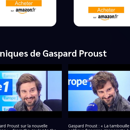
niques de Gaspard Proust
rd Proust sur la nouvelle
Gaspard Proust : « La tambouille