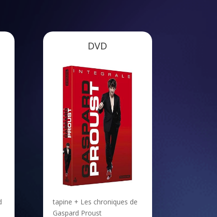
DVD
d
tapine + Les chroniques de
Gaspard Proust