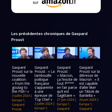
Les précédentes chroniques de Gaspard
Proust
Gaspard
Gaspard
Gaspard
Gaspard
Proust sur la
Proust : « La
Proust :
Proust sur la
nouvelle
tambouille
« Macron,
détresse de
coalition :
politique
ça l’excite de
Macron : « Il
« From the
française
tout f****
est capable
goulag to
s’apparente
en l’air parce
d’aller liker
the FMI ! »
à une
qu’il est
un Tiktok de
épreuve de
Sagittaire »
Bardella »
3 juillet 2024
|
Top Chef »
27 juin 2024
|
26 juin 2024
|
Europe 1
,
2 juillet 2024
|
Europe 1
,
Europe 1
,
Gaspard
Europe 1
,
Gaspard
Gaspard
Proust
,