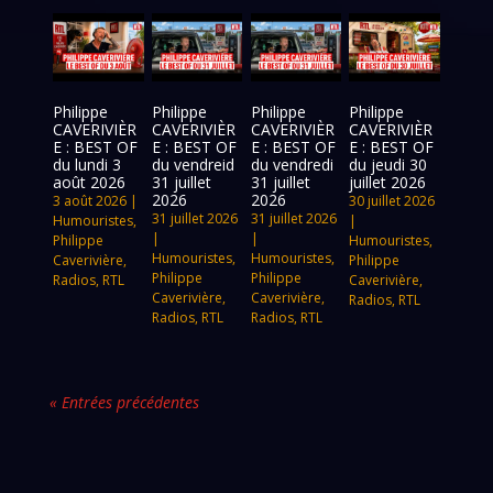
Philippe
Philippe
Philippe
Philippe
CAVERIVIÈR
CAVERIVIÈR
CAVERIVIÈR
CAVERIVIÈR
E : BEST OF
E : BEST OF
E : BEST OF
E : BEST OF
du lundi 3
du vendreid
du vendredi
du jeudi 30
août 2026
31 juillet
31 juillet
juillet 2026
2026
2026
3 août 2026
|
30 juillet 2026
31 juillet 2026
31 juillet 2026
Humouristes
,
|
|
|
Philippe
Humouristes
,
Humouristes
,
Humouristes
,
Caverivière
,
Philippe
Philippe
Philippe
Radios
,
RTL
Caverivière
,
Caverivière
,
Caverivière
,
Radios
,
RTL
Radios
,
RTL
Radios
,
RTL
« Entrées précédentes