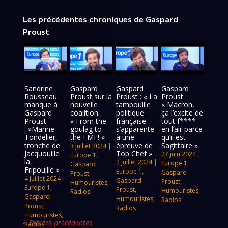
Les précédentes chroniques de Gaspard
Proust
Sandrine
Gaspard
Gaspard
Gaspard
Rousseau
Proust sur la
Proust : « La
Proust :
manque à
nouvelle
tambouille
« Macron,
Gaspard
coalition :
politique
ça l’excite de
Proust
« From the
française
tout f****
: »Marine
goulag to
s’apparente
en l’air parce
Tondelier,
the FMI ! »
à une
qu’il est
tronche de
épreuve de
Sagittaire »
3 juillet 2024
|
Jacquouille
Top Chef »
27 juin 2024
|
Europe 1
,
la
2 juillet 2024
|
Europe 1
,
Gaspard
Fripouille »
Europe 1
,
Gaspard
Proust
,
4 juillet 2024
|
Gaspard
Proust
,
Humouristes
,
Europe 1
,
Proust
,
Humouristes
,
Radios
Gaspard
Humouristes
,
Radios
Proust
,
Radios
Humouristes
,
« Entrées précédentes
Radios