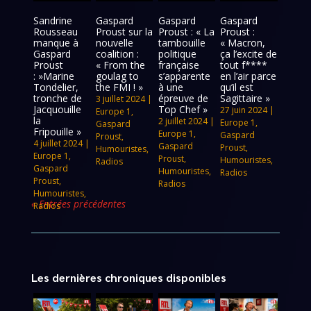
Sandrine
Gaspard
Gaspard
Gaspard
Rousseau
Proust sur la
Proust : « La
Proust :
manque à
nouvelle
tambouille
« Macron,
Gaspard
coalition :
politique
ça l’excite de
Proust
« From the
française
tout f****
: »Marine
goulag to
s’apparente
en l’air parce
Tondelier,
the FMI ! »
à une
qu’il est
tronche de
épreuve de
Sagittaire »
3 juillet 2024
|
Jacquouille
Top Chef »
27 juin 2024
|
Europe 1
,
la
2 juillet 2024
|
Europe 1
,
Gaspard
Fripouille »
Europe 1
,
Gaspard
Proust
,
4 juillet 2024
|
Gaspard
Proust
,
Humouristes
,
Europe 1
,
Proust
,
Humouristes
,
Radios
Gaspard
Humouristes
,
Radios
Proust
,
Radios
Humouristes
,
« Entrées précédentes
Radios
Les dernières chroniques disponibles