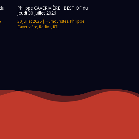
du
Philippe CAVERIVIÈRE : BEST OF du
jeudi 30 juillet 2026
e
30 juillet 2026
|
Humouristes
,
Philippe
Caverivière
,
Radios
,
RTL