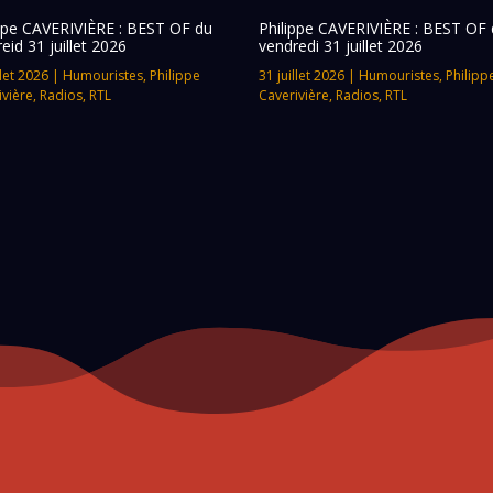
ippe CAVERIVIÈRE : BEST OF du
Philippe CAVERIVIÈRE : BEST OF 
eid 31 juillet 2026
vendredi 31 juillet 2026
llet 2026
|
Humouristes
,
Philippe
31 juillet 2026
|
Humouristes
,
Philipp
ivière
,
Radios
,
RTL
Caverivière
,
Radios
,
RTL