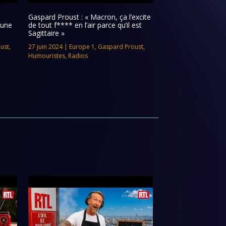
Gaspard Proust : « Macron, ça l’excite
 une
de tout f**** en l’air parce qu’il est
Sagittaire »
ust
,
27 juin 2024
|
Europe 1
,
Gaspard Proust
,
Humouristes
,
Radios