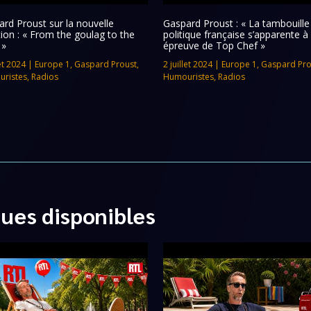
rd Proust sur la nouvelle
Gaspard Proust : « La tambouille
tion : « From the goulag to the
politique française s’apparente à
 »
épreuve de Top Chef »
let 2024
|
Europe 1
,
Gaspard Proust
,
2 juillet 2024
|
Europe 1
,
Gaspard Pro
ristes
,
Radios
Humouristes
,
Radios
ques disponibles