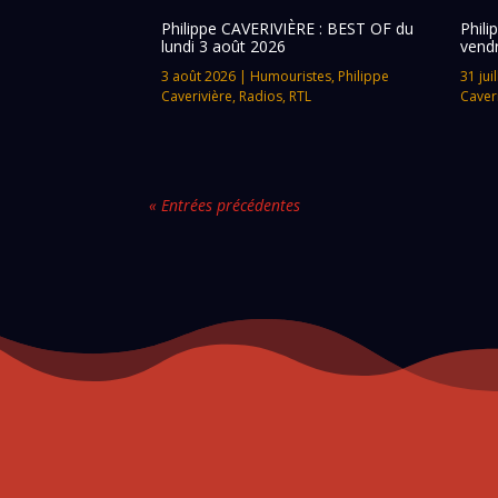
Philippe CAVERIVIÈRE : BEST OF du
Phil
lundi 3 août 2026
vendr
3 août 2026
|
Humouristes
,
Philippe
31 jui
Caverivière
,
Radios
,
RTL
Caver
« Entrées précédentes