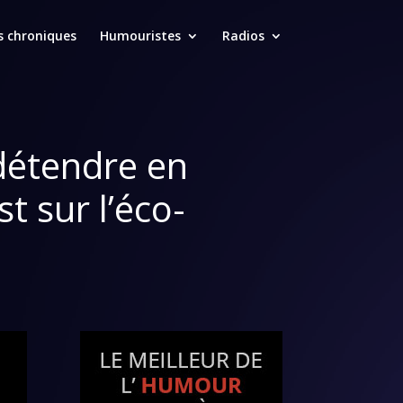
s chroniques
Humouristes
Radios
 détendre en
t sur l’éco-