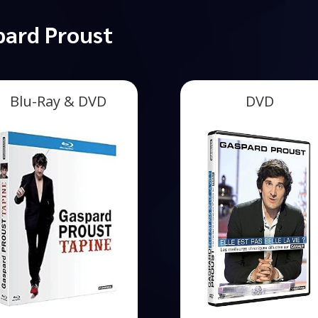
pard Proust
Blu-Ray & DVD
DVD