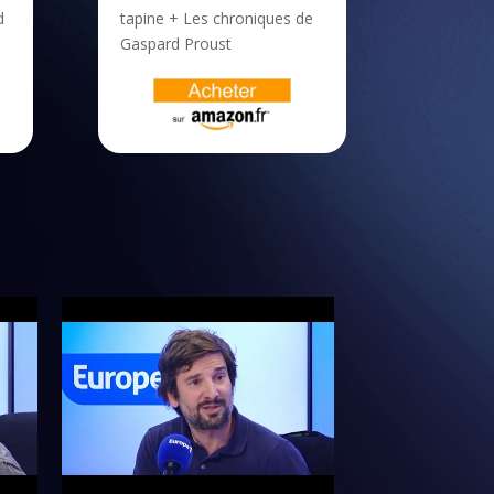
d
tapine + Les chroniques de
Gaspard Proust