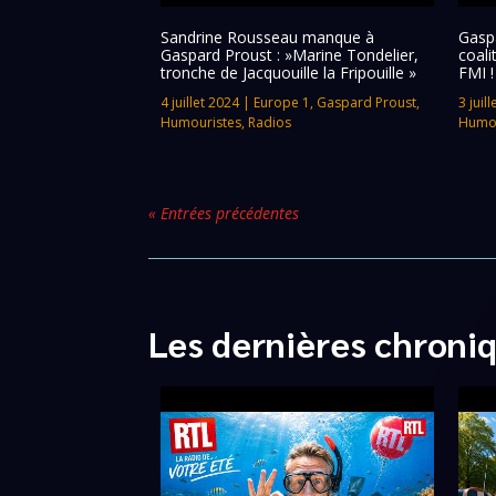
Sandrine Rousseau manque à
Gaspa
Gaspard Proust : »Marine Tondelier,
coali
tronche de Jacquouille la Fripouille »
FMI !
4 juillet 2024
|
Europe 1
,
Gaspard Proust
,
3 juil
Humouristes
,
Radios
Humou
« Entrées précédentes
Les dernières chroni