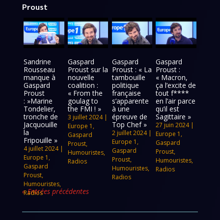
Proust
Sandrine
Gaspard
Gaspard
Gaspard
Rousseau
Proust sur la
Proust : « La
Proust :
manque à
nouvelle
tambouille
« Macron,
Gaspard
coalition :
politique
ça l’excite de
Proust
« From the
française
tout f****
: »Marine
goulag to
s’apparente
en l’air parce
Tondelier,
the FMI ! »
à une
qu’il est
tronche de
épreuve de
Sagittaire »
3 juillet 2024
|
Jacquouille
Top Chef »
27 juin 2024
|
Europe 1
,
la
2 juillet 2024
|
Europe 1
,
Gaspard
Fripouille »
Europe 1
,
Gaspard
Proust
,
4 juillet 2024
|
Gaspard
Proust
,
Humouristes
,
Europe 1
,
Proust
,
Humouristes
,
Radios
Gaspard
Humouristes
,
Radios
Proust
,
Radios
Humouristes
,
« Entrées précédentes
Radios