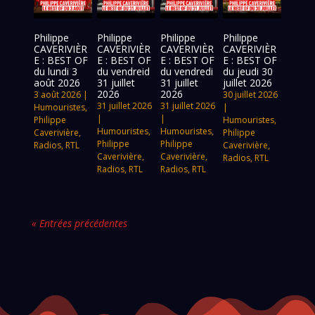
Philippe
Philippe
Philippe
Philippe
CAVERIVIÈR
CAVERIVIÈR
CAVERIVIÈR
CAVERIVIÈR
E : BEST OF
E : BEST OF
E : BEST OF
E : BEST OF
du lundi 3
du vendreid
du vendredi
du jeudi 30
août 2026
31 juillet
31 juillet
juillet 2026
2026
2026
3 août 2026
|
30 juillet 2026
31 juillet 2026
31 juillet 2026
Humouristes
,
|
|
|
Philippe
Humouristes
,
Humouristes
,
Humouristes
,
Caverivière
,
Philippe
Philippe
Philippe
Radios
,
RTL
Caverivière
,
Caverivière
,
Caverivière
,
Radios
,
RTL
Radios
,
RTL
Radios
,
RTL
« Entrées précédentes