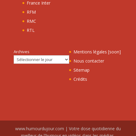
France Inter
RFM
RMC
RTL
Archives
Mentions légales [soon]
Nous contacter
Sitemap
Crédits
www.humourdujour.com | Votre dose quotidienne du
meilleur de l'humour en vidéos dans les médias.