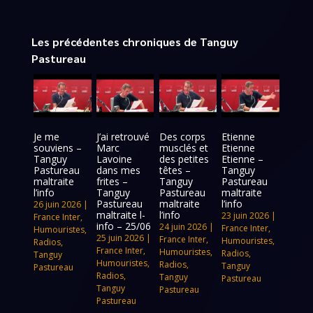
Les précédentes chroniques de Tanguy
Pastureau
Je me
J’ai retrouvé
Des corps
Etienne
souviens –
Marc
musclés et
Etienne
Tanguy
Lavoine
des petites
Etienne –
Pastureau
dans mes
têtes –
Tanguy
maltraite
frites –
Tanguy
Pastureau
l’info
Tanguy
Pastureau
maltraite
Pastureau
maltraite
l’info
26 juin 2026
|
maltraite l-
l’info
23 juin 2026
|
France Inter
,
info – 25/06
24 juin 2026
|
France Inter
,
Humouristes
,
25 juin 2026
|
France Inter
,
Humouristes
,
Radios
,
France Inter
,
Humouristes
,
Radios
,
Tanguy
Humouristes
,
Radios
,
Tanguy
Pastureau
Radios
,
Tanguy
Pastureau
Tanguy
Pastureau
Pastureau