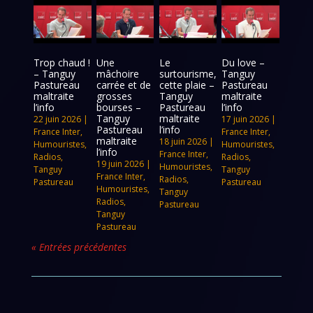
Trop chaud !
Une
Le
Du love –
– Tanguy
mâchoire
surtourisme,
Tanguy
Pastureau
carrée et de
cette plaie –
Pastureau
maltraite
grosses
Tanguy
maltraite
l’info
bourses –
Pastureau
l’info
Tanguy
maltraite
22 juin 2026
|
17 juin 2026
|
Pastureau
l’info
France Inter
,
France Inter
,
maltraite
18 juin 2026
|
Humouristes
,
Humouristes
,
l’info
France Inter
,
Radios
,
Radios
,
19 juin 2026
|
Humouristes
,
Tanguy
Tanguy
France Inter
,
Radios
,
Pastureau
Pastureau
Humouristes
,
Tanguy
Radios
,
Pastureau
Tanguy
Pastureau
« Entrées précédentes