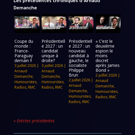
Les précédentes chroniques d’Arnaud
Demanche
Coupe du
Présidentiell
Présidentiell
« C’est le
monde :
e 2027 : un
e 2027 : un
deuxième
France-
candidat
nouveau
espion le
Paraguay
unique à
candidat à
moins
demain !!
droite?
gauche, le
discret
socialiste
après James
3 juillet 2026
|
3 juillet 2026
|
Philippe
Bond »
Arnaud
Arnaud
Brun
2 juillet 2026
|
Demanche
,
Demanche
,
2 juillet 2026
|
Arnaud
Humouristes
,
Humouristes
,
Arnaud
Demanche
,
Radios
,
RMC
Radios
,
RMC
Demanche
,
Humouristes
,
Humouristes
,
Radios
,
RMC
Radios
,
RMC
« Entrées précédentes