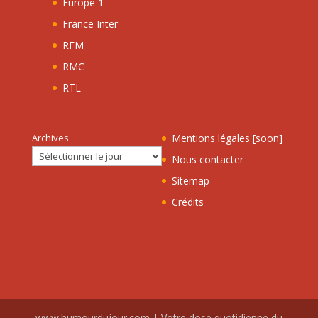
Europe 1
France Inter
RFM
RMC
RTL
Archives
Mentions légales [soon]
Nous contacter
Sitemap
Crédits
www.humourdujour.com | Votre dose quotidienne du