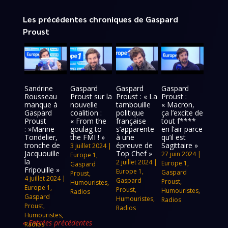
Les précédentes chroniques de Gaspard
Proust
Sandrine
Gaspard
Gaspard
Gaspard
Rousseau
Proust sur la
Proust : « La
Proust :
manque à
nouvelle
tambouille
« Macron,
Gaspard
coalition :
politique
ça l’excite de
Proust
« From the
française
tout f****
: »Marine
goulag to
s’apparente
en l’air parce
Tondelier,
the FMI ! »
à une
qu’il est
tronche de
épreuve de
Sagittaire »
3 juillet 2024
|
Jacquouille
Top Chef »
27 juin 2024
|
Europe 1
,
la
2 juillet 2024
|
Europe 1
,
Gaspard
Fripouille »
Europe 1
,
Gaspard
Proust
,
4 juillet 2024
|
Gaspard
Proust
,
Humouristes
,
Europe 1
,
Proust
,
Humouristes
,
Radios
Gaspard
Humouristes
,
Radios
Proust
,
Radios
Humouristes
,
« Entrées précédentes
Radios