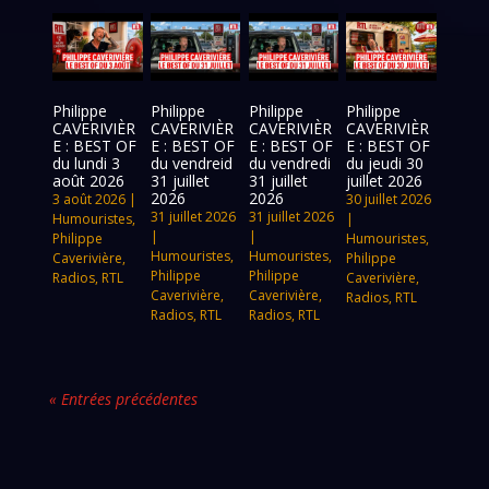
Philippe
Philippe
Philippe
Philippe
CAVERIVIÈR
CAVERIVIÈR
CAVERIVIÈR
CAVERIVIÈR
E : BEST OF
E : BEST OF
E : BEST OF
E : BEST OF
du lundi 3
du vendreid
du vendredi
du jeudi 30
août 2026
31 juillet
31 juillet
juillet 2026
2026
2026
3 août 2026
|
30 juillet 2026
31 juillet 2026
31 juillet 2026
Humouristes
,
|
|
|
Philippe
Humouristes
,
Humouristes
,
Humouristes
,
Caverivière
,
Philippe
Philippe
Philippe
Radios
,
RTL
Caverivière
,
Caverivière
,
Caverivière
,
Radios
,
RTL
Radios
,
RTL
Radios
,
RTL
« Entrées précédentes