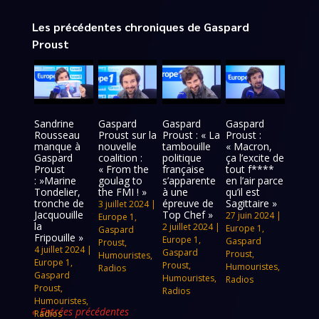
Les précédentes chroniques de Gaspard
Proust
Sandrine
Gaspard
Gaspard
Gaspard
Rousseau
Proust sur la
Proust : « La
Proust :
manque à
nouvelle
tambouille
« Macron,
Gaspard
coalition :
politique
ça l’excite de
Proust
« From the
française
tout f****
: »Marine
goulag to
s’apparente
en l’air parce
Tondelier,
the FMI ! »
à une
qu’il est
tronche de
épreuve de
Sagittaire »
3 juillet 2024
|
Jacquouille
Top Chef »
27 juin 2024
|
Europe 1
,
la
2 juillet 2024
|
Europe 1
,
Gaspard
Fripouille »
Europe 1
,
Gaspard
Proust
,
4 juillet 2024
|
Gaspard
Proust
,
Humouristes
,
Europe 1
,
Proust
,
Humouristes
,
Radios
Gaspard
Humouristes
,
Radios
Proust
,
Radios
Humouristes
,
« Entrées précédentes
Radios