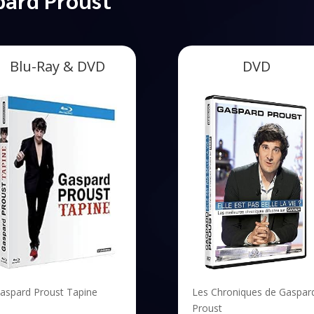
Blu-Ray & DVD
DVD
aspard Proust Tapine
Les Chroniques de Gaspar
Proust