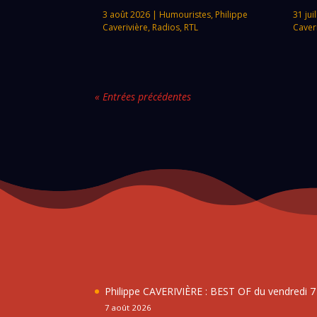
3 août 2026
|
Humouristes
,
Philippe
31 jui
Caverivière
,
Radios
,
RTL
Caver
« Entrées précédentes
Philippe CAVERIVIÈRE : BEST OF du vendredi 
7 août 2026