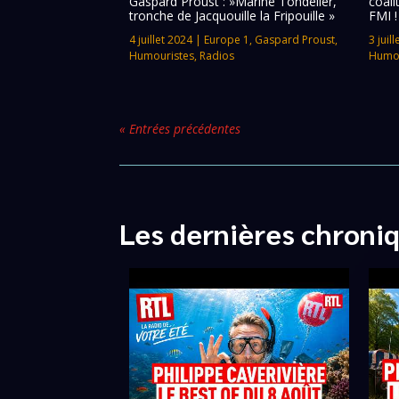
Gaspard Proust : »Marine Tondelier,
coali
tronche de Jacquouille la Fripouille »
FMI !
4 juillet 2024
|
Europe 1
,
Gaspard Proust
,
3 juil
Humouristes
,
Radios
Humou
« Entrées précédentes
Les dernières chroni