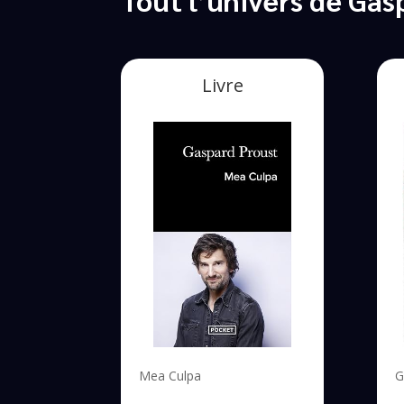
Livre
Mea Culpa
G