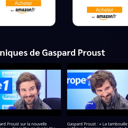
niques de Gaspard Proust
rd Proust sur la nouvelle
Gaspard Proust : « La tambouille