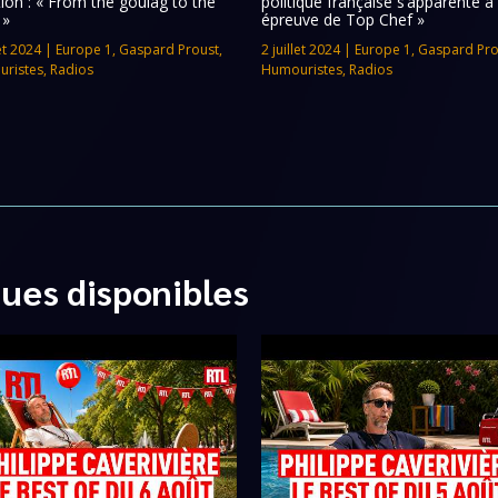
tion : « From the goulag to the
politique française s’apparente à
 »
épreuve de Top Chef »
let 2024
|
Europe 1
,
Gaspard Proust
,
2 juillet 2024
|
Europe 1
,
Gaspard Pro
ristes
,
Radios
Humouristes
,
Radios
ques disponibles