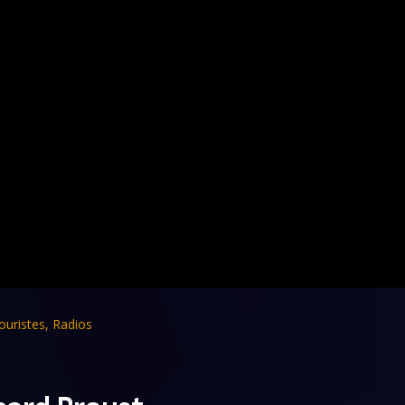
uristes
,
Radios
pard Proust