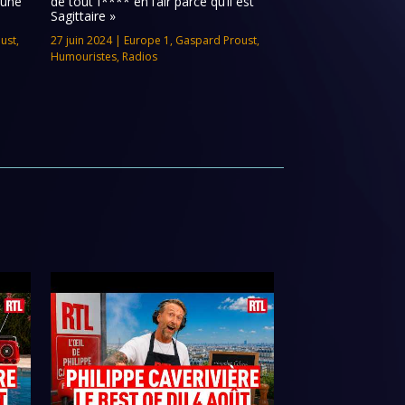
 une
de tout f**** en l’air parce qu’il est
Sagittaire »
ust
,
27 juin 2024
|
Europe 1
,
Gaspard Proust
,
Humouristes
,
Radios