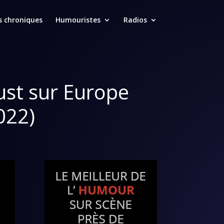
s chroniques
Humouristes
Radios
ust sur Europe
022)