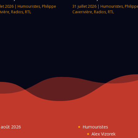
llet 2026
|
Humouristes
,
Philippe
31 juillet 2026
|
Humouristes
,
Philipp
ivière
,
Radios
,
RTL
Caverivière
,
Radios
,
RTL
7 août 2026
Humouristes
Alex Vizorek