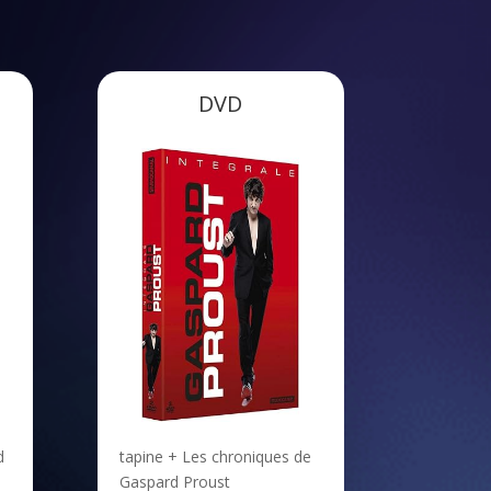
DVD
d
tapine + Les chroniques de
Gaspard Proust