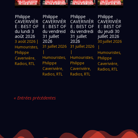
Philippe
Philippe
Philippe
Philippe
CAVERIVIÈR
CAVERIVIÈR
CAVERIVIÈR
CAVERIVIÈR
E : BEST OF
E : BEST OF
E : BEST OF
E : BEST OF
du lundi 3
du vendreid
du vendredi
du jeudi 30
août 2026
31 juillet
31 juillet
juillet 2026
2026
2026
3 août 2026
|
30 juillet 2026
31 juillet 2026
31 juillet 2026
Humouristes
,
|
|
|
Philippe
Humouristes
,
Humouristes
,
Humouristes
,
Caverivière
,
Philippe
Philippe
Philippe
Radios
,
RTL
Caverivière
,
Caverivière
,
Caverivière
,
Radios
,
RTL
Radios
,
RTL
Radios
,
RTL
« Entrées précédentes