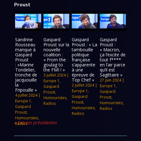
Proust
Sandrine
Gaspard
Gaspard
Gaspard
Rousseau
Proust sur la
Proust : « La
Proust :
manque à
nouvelle
tambouille
« Macron,
Gaspard
coalition :
politique
ça l’excite de
Proust
« From the
française
tout f****
: »Marine
goulag to
s’apparente
en l’air parce
Tondelier,
the FMI ! »
à une
qu’il est
tronche de
épreuve de
Sagittaire »
3 juillet 2024
|
Jacquouille
Top Chef »
27 juin 2024
|
Europe 1
,
la
2 juillet 2024
|
Europe 1
,
Gaspard
Fripouille »
Europe 1
,
Gaspard
Proust
,
4 juillet 2024
|
Gaspard
Proust
,
Humouristes
,
Europe 1
,
Proust
,
Humouristes
,
Radios
Gaspard
Humouristes
,
Radios
Proust
,
Radios
Humouristes
,
« Entrées précédentes
Radios