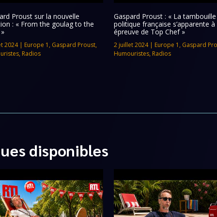
rd Proust sur la nouvelle
Gaspard Proust : « La tambouille
tion : « From the goulag to the
politique française s’apparente à
 »
épreuve de Top Chef »
let 2024
|
Europe 1
,
Gaspard Proust
,
2 juillet 2024
|
Europe 1
,
Gaspard Pro
ristes
,
Radios
Humouristes
,
Radios
ques disponibles