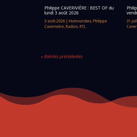
Philippe CAVERIVIÈRE : BEST OF du
Phil
lundi 3 août 2026
vendr
3 août 2026
|
Humouristes
,
Philippe
31 jui
Caverivière
,
Radios
,
RTL
Caver
« Entrées précédentes