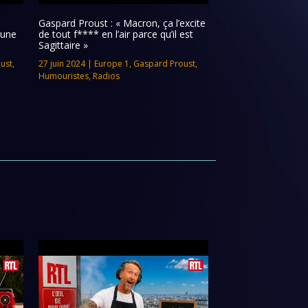
Gaspard Proust : « Macron, ça l’excite
 une
de tout f**** en l’air parce qu’il est
Sagittaire »
ust
,
27 juin 2024
|
Europe 1
,
Gaspard Proust
,
Humouristes
,
Radios