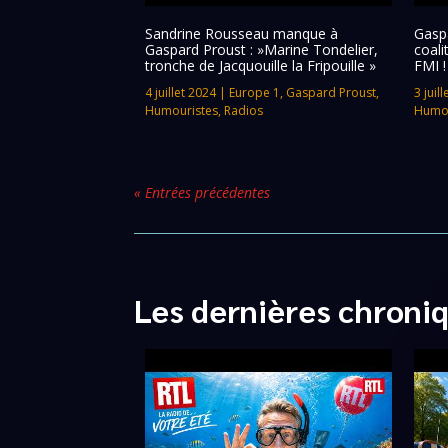
Sandrine Rousseau manque à
Gaspa
Gaspard Proust : »Marine Tondelier,
coali
tronche de Jacquouille la Fripouille »
FMI !
4 juillet 2024
|
Europe 1
,
Gaspard Proust
,
3 juil
Humouristes
,
Radios
Humou
« Entrées précédentes
Les dernières chroni