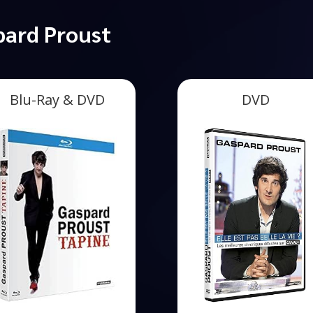
pard Proust
Blu-Ray & DVD
DVD