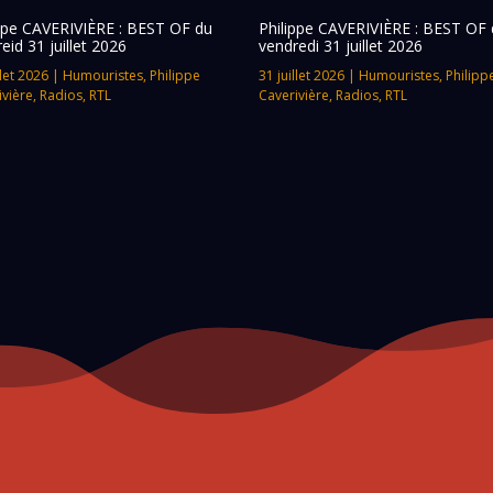
ippe CAVERIVIÈRE : BEST OF du
Philippe CAVERIVIÈRE : BEST OF 
eid 31 juillet 2026
vendredi 31 juillet 2026
llet 2026
|
Humouristes
,
Philippe
31 juillet 2026
|
Humouristes
,
Philipp
ivière
,
Radios
,
RTL
Caverivière
,
Radios
,
RTL