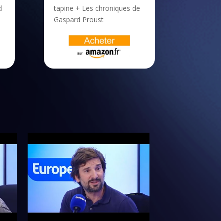
d
tapine + Les chroniques de
Gaspard Proust