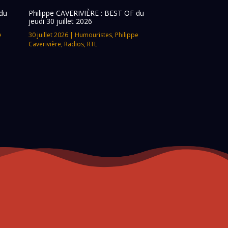
du
Philippe CAVERIVIÈRE : BEST OF du
jeudi 30 juillet 2026
e
30 juillet 2026
|
Humouristes
,
Philippe
Caverivière
,
Radios
,
RTL