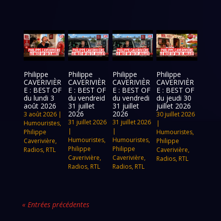
Philippe
Philippe
Philippe
Philippe
CAVERIVIÈR
CAVERIVIÈR
CAVERIVIÈR
CAVERIVIÈR
E : BEST OF
E : BEST OF
E : BEST OF
E : BEST OF
du lundi 3
du vendreid
du vendredi
du jeudi 30
août 2026
31 juillet
31 juillet
juillet 2026
2026
2026
3 août 2026
|
30 juillet 2026
31 juillet 2026
31 juillet 2026
Humouristes
,
|
|
|
Philippe
Humouristes
,
Humouristes
,
Humouristes
,
Caverivière
,
Philippe
Philippe
Philippe
Radios
,
RTL
Caverivière
,
Caverivière
,
Caverivière
,
Radios
,
RTL
Radios
,
RTL
Radios
,
RTL
« Entrées précédentes