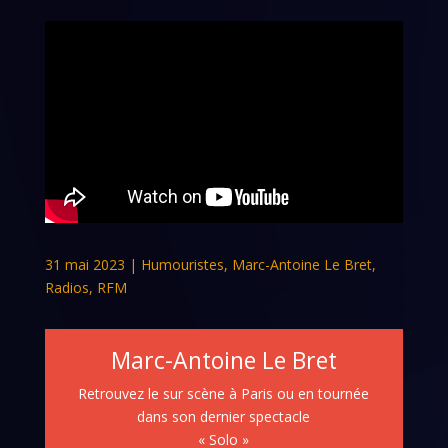
31 mai 2023
|
Humouristes
,
Marc-Antoine Le Bret
,
Radios
,
RFM
Marc-Antoine Le Bret
Retrouvez le sur scène à Paris ou en tournée
dans son dernier spectacle
« Solo »