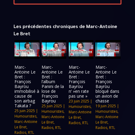
Les précédentes chroniques de Marc-Antoine
Le Bret
Marc-
Marc-
Marc-
Marc-
Antoine Le
Antoine Le
Antoine Le
Antoine Le
Bret :
Bret :
Bret :
Bret :
François
l’album
François
François
Bayrou
Panini de la
Bayrou
Bayrou
immobilisé à
lose de
n’ »en rate
bloqué dans
cause de
François
pas une »
un avion de
son airbag
Bayrou
chasse
23 juin 2025
|
Takata ?
25 juin 2025
|
19 juin 2025
|
Humouristes
,
25 juin 2025
|
Humouristes
,
Humouristes
,
Marc-Antoine
Humouristes
,
Marc-Antoine
Marc-Antoine
Le Bret
,
Marc-Antoine
Le Bret
,
Le Bret
,
Radios
,
RTL
Le Bret
,
Radios
,
RTL
Radios
,
RTL
Radios
,
RTL