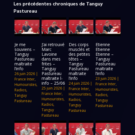
Les précédentes chroniques de Tanguy
Pastureau
Je me
J’ai retrouvé
Des corps
Etienne
souviens –
Marc
musclés et
Etienne
Tanguy
Lavoine
des petites
Etienne –
Pastureau
dans mes
têtes –
Tanguy
maltraite
frites –
Tanguy
Pastureau
l’info
Tanguy
Pastureau
maltraite
Pastureau
maltraite
l’info
26 juin 2026
|
maltraite l-
l’info
23 juin 2026
|
France Inter
,
info – 25/06
24 juin 2026
|
France Inter
,
Humouristes
,
25 juin 2026
|
France Inter
,
Humouristes
,
Radios
,
France Inter
,
Humouristes
,
Radios
,
Tanguy
Humouristes
,
Radios
,
Tanguy
Pastureau
Radios
,
Tanguy
Pastureau
Tanguy
Pastureau
Pastureau