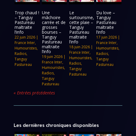
Trop chaud !
Une
Le
Du love –
– Tanguy
mâchoire
surtourisme,
Tanguy
Pastureau
carrée et de
cette plaie –
Pastureau
maltraite
grosses
Tanguy
maltraite
l’info
bourses –
Pastureau
l’info
Tanguy
maltraite
22 juin 2026
|
17 juin 2026
|
Pastureau
l’info
France Inter
,
France Inter
,
maltraite
18 juin 2026
|
Humouristes
,
Humouristes
,
l’info
France Inter
,
Radios
,
Radios
,
19 juin 2026
|
Humouristes
,
Tanguy
Tanguy
France Inter
,
Radios
,
Pastureau
Pastureau
Humouristes
,
Tanguy
Radios
,
Pastureau
Tanguy
Pastureau
« Entrées précédentes
Les dernières chroniques disponibles