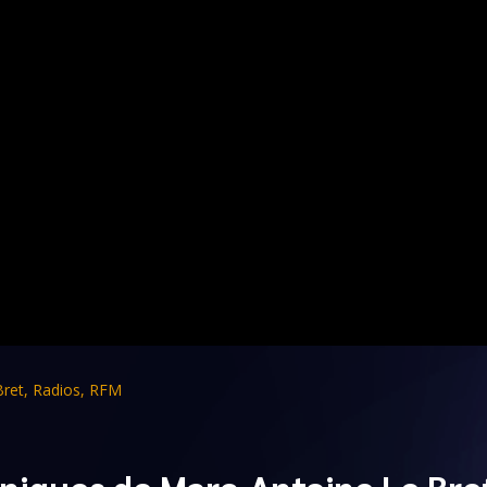
Bret
,
Radios
,
RFM
niques de Marc-Antoine Le Bre