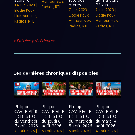
Humouristes
,
mères
Pétain
14 juin 2023
|
Radios
,
RTL
7 juin 2023
|
7 juin 2023
|
Elodie Poux
,
Elodie Poux
,
Elodie Poux
,
Humouristes
,
Humouristes
,
Humouristes
,
Radios
,
RTL
Radios
,
RTL
Radios
,
RTL
« Entrées précédentes
Les dernières chroniques disponibles
Philippe
Philippe
Philippe
Philippe
CAVERIVIÈR
CAVERIVIÈR
CAVERIVIÈR
CAVERIVIÈR
E : BEST OF
E : BEST OF
E : BEST OF
E : BEST OF
du vendredi
du jeudi 6
du mercredi
du mardi 4
7 août 2026
août 2026
5 août 2026
août 2026
7 août 2026
|
6 août 2026
|
5 août 2026
|
4 août 2026
|