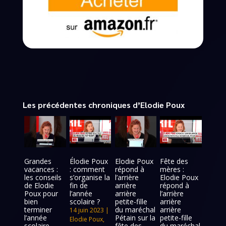
Les précédentes chroniques d’Elodie Poux
Grandes
Élodie Poux
Elodie Poux
Fête des
vacances :
: comment
répond à
mères :
les conseils
s’organise la
l’arrière
Elodie Poux
de Elodie
fin de
arrière
répond à
Poux pour
l’année
arrière
l’arrière
bien
scolaire ?
petite-fille
arrière
terminer
du maréchal
arrière
14 juin 2023
|
l’année
Pétain sur la
petite-fille
Elodie Poux
,
scolaire
fête des
du maréchal