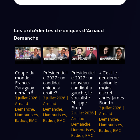
Les précédentes chroniques d’Arnaud
Demanche
Coupe du
Présidentiell
Présidentiell
« C’est le
monde :
e 2027 : un
e 2027 : un
deuxième
France-
candidat
nouveau
espion le
Paraguay
unique à
candidat à
moins
demain !!
droite?
gauche, le
discret
socialiste
après James
3 juillet 2026
|
3 juillet 2026
|
Philippe
Bond »
Arnaud
Arnaud
Brun
2 juillet 2026
|
Demanche
,
Demanche
,
2 juillet 2026
|
Arnaud
Humouristes
,
Humouristes
,
Arnaud
Demanche
,
Radios
,
RMC
Radios
,
RMC
Demanche
,
Humouristes
,
Humouristes
,
Radios
,
RMC
Radios
,
RMC