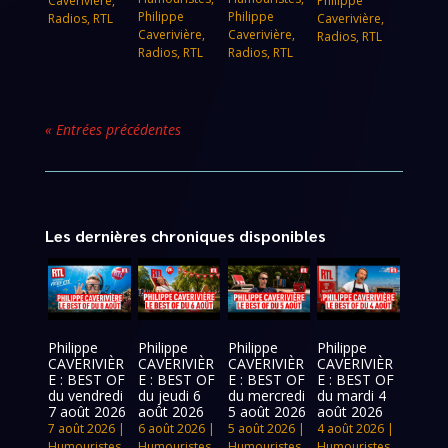
Caverivière
,
Philippe
Philippe
Philippe
Radios
,
RTL
Caverivière
,
Caverivière
,
Caverivière
,
Radios
,
RTL
Radios
,
RTL
Radios
,
RTL
« Entrées précédentes
Les dernières chroniques disponibles
Philippe
Philippe
Philippe
Philippe
CAVERIVIÈR
CAVERIVIÈR
CAVERIVIÈR
CAVERIVIÈR
E : BEST OF
E : BEST OF
E : BEST OF
E : BEST OF
du vendredi
du jeudi 6
du mercredi
du mardi 4
7 août 2026
août 2026
5 août 2026
août 2026
7 août 2026
|
6 août 2026
|
5 août 2026
|
4 août 2026
|
Humouristes
,
Humouristes
,
Humouristes
,
Humouristes
,