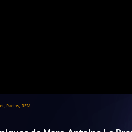
et
,
Radios
,
RFM
niques de Marc-Antoine Le Bre