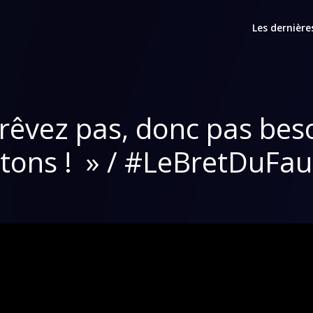
Les dernière
rêvez pas, donc pas bes
tétons ! » / #LeBretDuFau