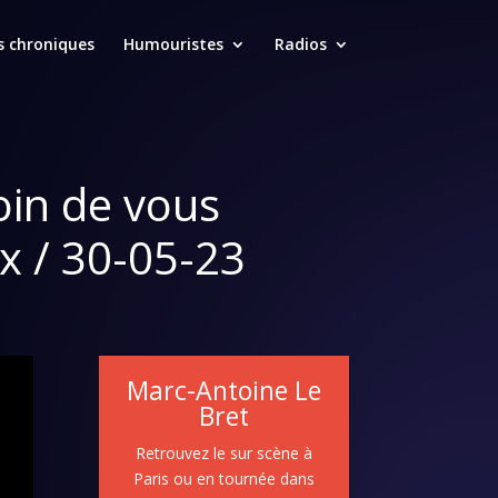
s chroniques
Humouristes
Radios
oin de vous
x / 30-05-23
Marc-Antoine Le
Bret
Retrouvez le sur scène à
Paris ou en tournée dans