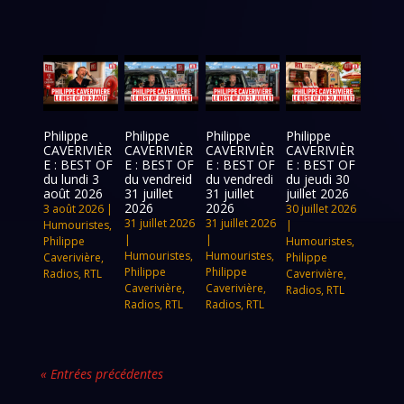
Philippe
Philippe
Philippe
Philippe
CAVERIVIÈR
CAVERIVIÈR
CAVERIVIÈR
CAVERIVIÈR
E : BEST OF
E : BEST OF
E : BEST OF
E : BEST OF
du lundi 3
du vendreid
du vendredi
du jeudi 30
août 2026
31 juillet
31 juillet
juillet 2026
2026
2026
3 août 2026
|
30 juillet 2026
31 juillet 2026
31 juillet 2026
Humouristes
,
|
|
|
Philippe
Humouristes
,
Humouristes
,
Humouristes
,
Caverivière
,
Philippe
Philippe
Philippe
Radios
,
RTL
Caverivière
,
Caverivière
,
Caverivière
,
Radios
,
RTL
Radios
,
RTL
Radios
,
RTL
« Entrées précédentes