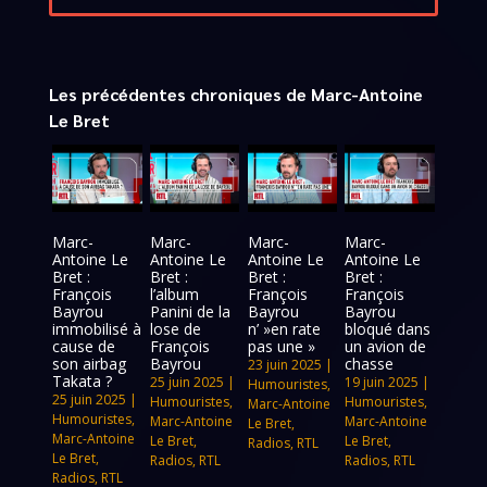
Les précédentes chroniques de Marc-Antoine
Le Bret
Marc-
Marc-
Marc-
Marc-
Antoine Le
Antoine Le
Antoine Le
Antoine Le
Bret :
Bret :
Bret :
Bret :
François
l’album
François
François
Bayrou
Panini de la
Bayrou
Bayrou
immobilisé à
lose de
n’ »en rate
bloqué dans
cause de
François
pas une »
un avion de
son airbag
Bayrou
chasse
23 juin 2025
|
Takata ?
25 juin 2025
|
19 juin 2025
|
Humouristes
,
25 juin 2025
|
Humouristes
,
Humouristes
,
Marc-Antoine
Humouristes
,
Marc-Antoine
Marc-Antoine
Le Bret
,
Marc-Antoine
Le Bret
,
Le Bret
,
Radios
,
RTL
Le Bret
,
Radios
,
RTL
Radios
,
RTL
Radios
,
RTL