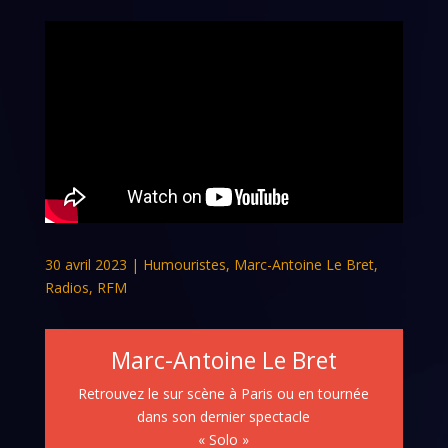
30 avril 2023
|
Humouristes
,
Marc-Antoine Le Bret
,
Radios
,
RFM
Marc-Antoine Le Bret
Retrouvez le sur scène à Paris ou en tournée
dans son dernier spectacle
« Solo »