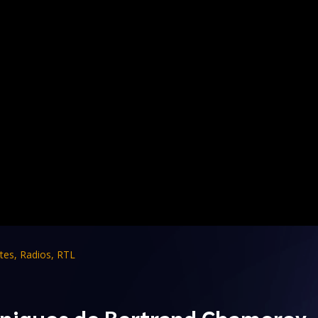
tes
,
Radios
,
RTL
oniques de Bertrand Chameroy