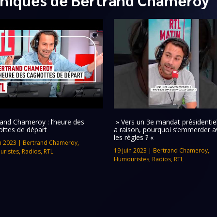
and Chameroy : l’heure des
» Vers un 3e mandat présidentiel 
ottes de départ
a raison, pourquoi s’emmerder a
les règles ? «
n 2023
|
Bertrand Chameroy
,
19 juin 2023
|
Bertrand Chameroy
,
ristes
,
Radios
,
RTL
Humouristes
,
Radios
,
RTL