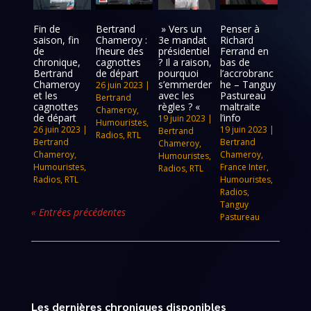
Fin de
Bertrand
» Vers un
Penser à
saison, fin
Chameroy :
3e mandat
Richard
de
l’heure des
présidentiel
Ferrand en
chronique,
cagnottes
? Il a raison,
bas de
Bertrand
de départ
pourquoi
l’accrobranc
Chameroy
s’emmerder
he – Tanguy
26 juin 2023
|
et les
avec les
Pastureau
Bertrand
cagnottes
règles ? «
maltraite
Chameroy
,
de départ
l’info
19 juin 2023
|
Humouristes
,
26 juin 2023
|
19 juin 2023
|
Bertrand
Radios
,
RTL
Bertrand
Bertrand
Chameroy
,
Chameroy
,
Chameroy
,
Humouristes
,
Humouristes
,
France Inter
,
Radios
,
RTL
Radios
,
RTL
Humouristes
,
Radios
,
Tanguy
« Entrées précédentes
Pastureau
Les dernières chroniques disponibles