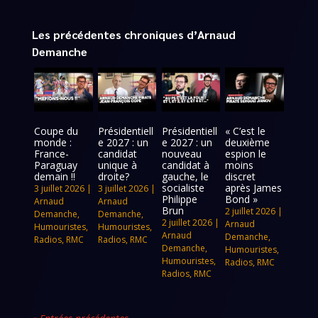
Les précédentes chroniques d’Arnaud
Demanche
Coupe du
Présidentiell
Présidentiell
« C’est le
monde :
e 2027 : un
e 2027 : un
deuxième
France-
candidat
nouveau
espion le
Paraguay
unique à
candidat à
moins
demain !!
droite?
gauche, le
discret
socialiste
après James
3 juillet 2026
|
3 juillet 2026
|
Philippe
Bond »
Arnaud
Arnaud
Brun
2 juillet 2026
|
Demanche
,
Demanche
,
2 juillet 2026
|
Arnaud
Humouristes
,
Humouristes
,
Arnaud
Demanche
,
Radios
,
RMC
Radios
,
RMC
Demanche
,
Humouristes
,
Humouristes
,
Radios
,
RMC
Radios
,
RMC