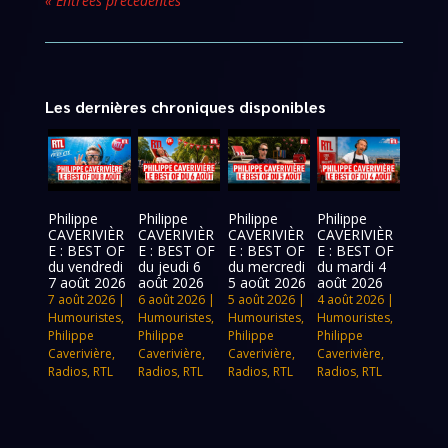
« Entrées précédentes
Les dernières chroniques disponibles
Philippe
Philippe
Philippe
Philippe
CAVERIVIÈR
CAVERIVIÈR
CAVERIVIÈR
CAVERIVIÈR
E : BEST OF
E : BEST OF
E : BEST OF
E : BEST OF
du vendredi
du jeudi 6
du mercredi
du mardi 4
7 août 2026
août 2026
5 août 2026
août 2026
7 août 2026
|
6 août 2026
|
5 août 2026
|
4 août 2026
|
Humouristes
,
Humouristes
,
Humouristes
,
Humouristes
,
Philippe
Philippe
Philippe
Philippe
Caverivière
,
Caverivière
,
Caverivière
,
Caverivière
,
Radios
,
RTL
Radios
,
RTL
Radios
,
RTL
Radios
,
RTL