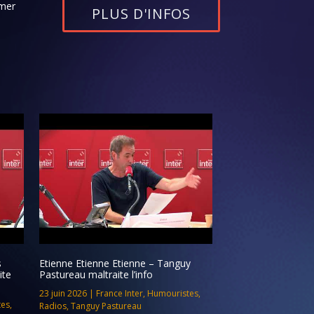
rmer
PLUS D'INFOS
s
Etienne Etienne Etienne – Tanguy
ite
Pastureau maltraite l’info
23 juin 2026
|
France Inter
,
Humouristes
,
tes
,
Radios
,
Tanguy Pastureau