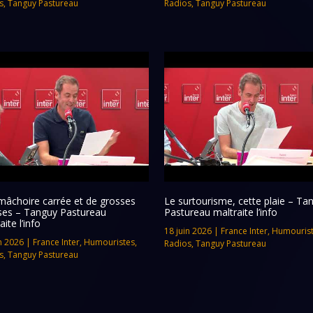
s
,
Tanguy Pastureau
Radios
,
Tanguy Pastureau
mâchoire carrée et de grosses
Le surtourisme, cette plaie – Ta
ses – Tanguy Pastureau
Pastureau maltraite l’info
aite l’info
18 juin 2026
|
France Inter
,
Humouris
n 2026
|
France Inter
,
Humouristes
,
Radios
,
Tanguy Pastureau
s
,
Tanguy Pastureau