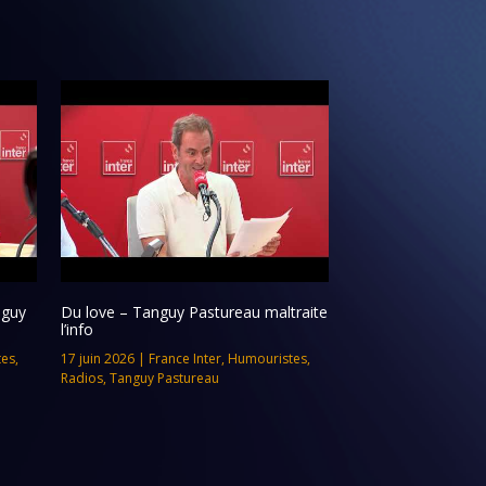
nguy
Du love – Tanguy Pastureau maltraite
l’info
tes
,
17 juin 2026
|
France Inter
,
Humouristes
,
Radios
,
Tanguy Pastureau