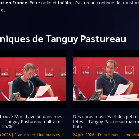
ut en France
. Entre radio et théâtre, Pastureau continue de transfo
eux…
niques de Tanguy Pastureau
retrouvé Marc Lavoine dans mes
Des corps musclés et des petite
s – Tanguy Pastureau maltraite l-
têtes – Tanguy Pastureau maltra
– 25/06
l’info
n 2026
|
France Inter
,
Humouristes
,
24 juin 2026
|
France Inter
,
Humouris