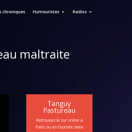
s chroniques
Humouristes
Radios
eau maltraite
Tanguy
Pastureau
Retrouvez le sur scène à
Paris ou en tournée dans