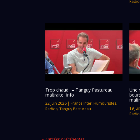
Radio
Trop chaud ! – Tanguy Pastureau
Une 
maltraite l’info
bour
maltr
22 juin 2026
|
France Inter
,
Humouristes
,
19 jui
Radios
,
Tanguy Pastureau
Radio
« Entrées précédentes