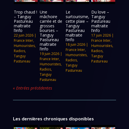
Trop chaud !
Une
Le
Du love –
– Tanguy
mâchoire
surtourisme,
Tanguy
Pastureau
carrée et de
cette plaie –
Pastureau
maltraite
grosses
Tanguy
maltraite
l’info
bourses –
Pastureau
l’info
Tanguy
maltraite
22 juin 2026
|
17 juin 2026
|
Pastureau
l’info
France Inter
,
France Inter
,
maltraite
18 juin 2026
|
Humouristes
,
Humouristes
,
l’info
France Inter
,
Radios
,
Radios
,
19 juin 2026
|
Humouristes
,
Tanguy
Tanguy
France Inter
,
Radios
,
Pastureau
Pastureau
Humouristes
,
Tanguy
Radios
,
Pastureau
Tanguy
Pastureau
« Entrées précédentes
Les dernières chroniques disponibles