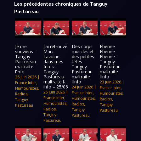
Les précédentes chroniques de Tanguy
Pastureau
Je me
J’ai retrouvé
Des corps
Etienne
souviens –
Marc
musclés et
Etienne
Tanguy
Lavoine
des petites
Etienne –
Pastureau
dans mes
têtes –
Tanguy
maltraite
frites –
Tanguy
Pastureau
l’info
Tanguy
Pastureau
maltraite
Pastureau
maltraite
l’info
26 juin 2026
|
maltraite l-
l’info
23 juin 2026
|
France Inter
,
info – 25/06
24 juin 2026
|
France Inter
,
Humouristes
,
25 juin 2026
|
France Inter
,
Humouristes
,
Radios
,
France Inter
,
Humouristes
,
Radios
,
Tanguy
Humouristes
,
Radios
,
Tanguy
Pastureau
Radios
,
Tanguy
Pastureau
Tanguy
Pastureau
Pastureau