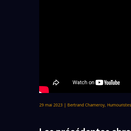
29 mai 2023
|
Bertrand Chameroy
,
Humouriste
Les précédentes chr