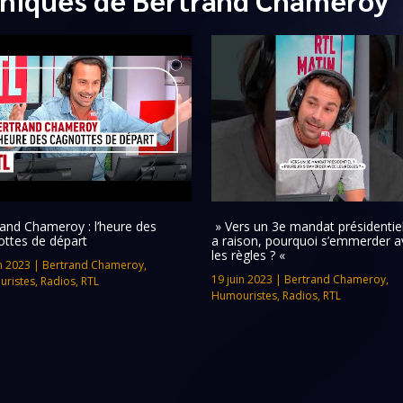
and Chameroy : l’heure des
» Vers un 3e mandat présidentiel 
ottes de départ
a raison, pourquoi s’emmerder a
les règles ? «
n 2023
|
Bertrand Chameroy
,
19 juin 2023
|
Bertrand Chameroy
,
ristes
,
Radios
,
RTL
Humouristes
,
Radios
,
RTL