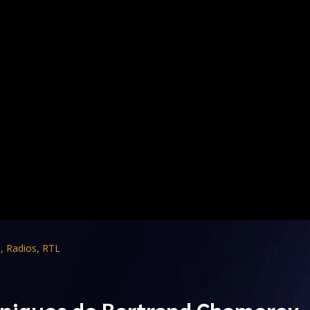
s
,
Radios
,
RTL
oniques de Bertrand Chameroy