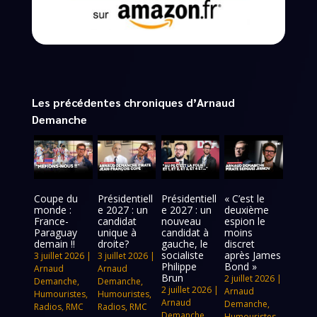
Les précédentes chroniques d’Arnaud
Demanche
Coupe du
Présidentiell
Présidentiell
« C’est le
monde :
e 2027 : un
e 2027 : un
deuxième
France-
candidat
nouveau
espion le
Paraguay
unique à
candidat à
moins
demain !!
droite?
gauche, le
discret
socialiste
après James
3 juillet 2026
|
3 juillet 2026
|
Philippe
Bond »
Arnaud
Arnaud
Brun
2 juillet 2026
|
Demanche
,
Demanche
,
2 juillet 2026
|
Arnaud
Humouristes
,
Humouristes
,
Arnaud
Demanche
,
Radios
,
RMC
Radios
,
RMC
Demanche
,
Humouristes
,