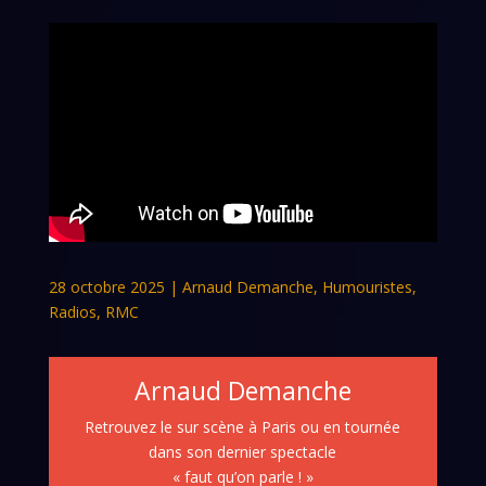
28 octobre 2025
|
Arnaud Demanche
,
Humouristes
,
Radios
,
RMC
Arnaud Demanche
Retrouvez le sur scène à Paris ou en tournée
dans son dernier spectacle
« faut qu’on parle ! »